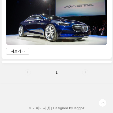
s
더보기 ››
1
a
a
© 카이미지넷 | Designed by
laggoz