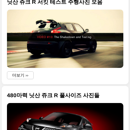
닛산 쥬크 R 서킷 테스트 주행사진 모음
더보기 ››
480마력 닛산 쥬크 R 풀사이즈 사진들