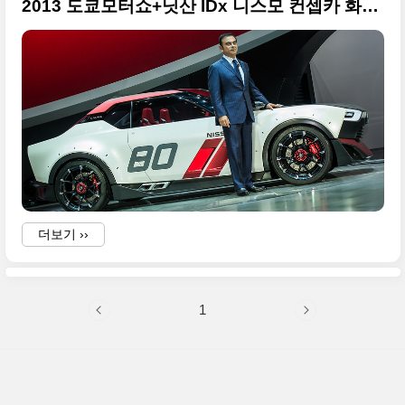
2013 도쿄모터쇼+닛산 IDx 니스모 컨셉카 화려한 사진
더보기 ››
1