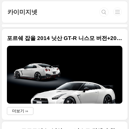
본문 바로가기
카이미지넷
포르쉐 잡을 2014 닛산 GT-R 니스모 버전+2013 도쿄모터쇼+2013 LA오토쇼
더보기 ››