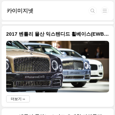
본문 바로가기
카이미지넷
2017 벤틀리 뮬산 익스텐디드 휠베이스(EWB) 초대형 사진들
더보기 ››