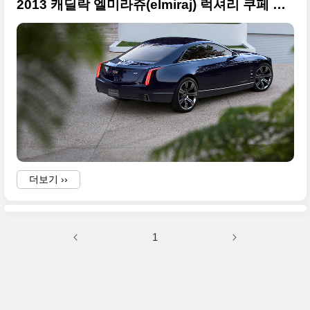
2013 캐딜락 엘미라쥬(elmiraj) 럭셔리 쿠페 큰 사진만 모음
더보기 ››
1