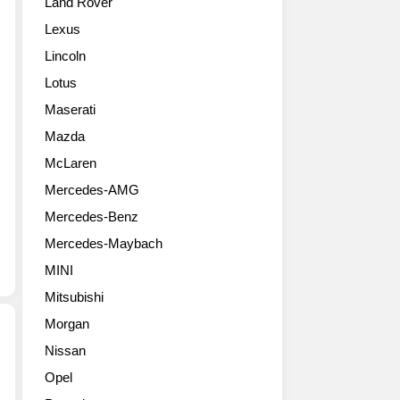
Land Rover
은
디
Lexus
자
Lincoln
인
과
Lotus
성
Maserati
능
면
Mazda
에
McLaren
서
Mercedes-AMG
MINI
고
Mercedes-Benz
유
Mercedes-Maybach
의
개
MINI
성
Mitsubishi
을
고
Morgan
스
Nissan
란
MINI
Opel
히
브
유