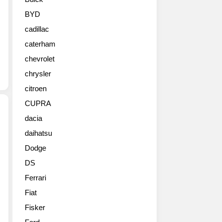
질
사
BYD
진
cadillac
들
추
caterham
가
chevrolet
컷
chrysler
citroen
CUPRA
dacia
daihatsu
2013
미
Dodge
니
DS
컨
트
Ferrari
리
Fiat
맨
페
Fisker
이