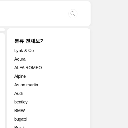
분류 전체보기
Lynk & Co
2013
Acura
미
ALFA ROMEO
니
컨
Alpine
트
Aston martin
리
맨
Audi
유
bentley
럽
형
BMW
고
bugatti
화
Buick