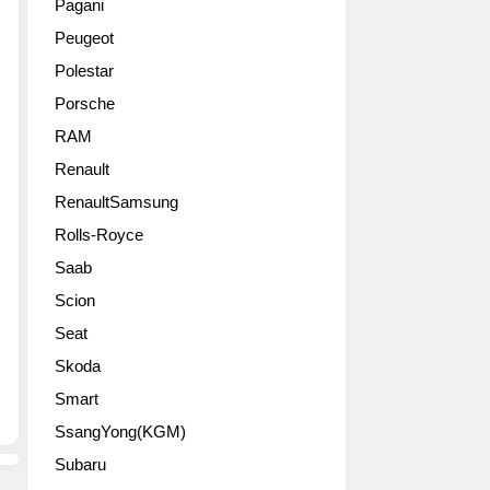
Pagani
랜
지
Peugeot
드
하
의
면
Polestar
4
서,
Porsche
번
MINI
째
최
RAM
모
초
Renault
델
로
이
RenaultSamsung
4m
자
가
Rolls-Royce
첫
넘
Saab
번
는
째
길
Scion
SAV
이,
Seat
MINI
4
컨
도
Skoda
트
어,
Smart
리
4
맨
SsangYong(KGM)
륜
출
구
Subaru
시!
동