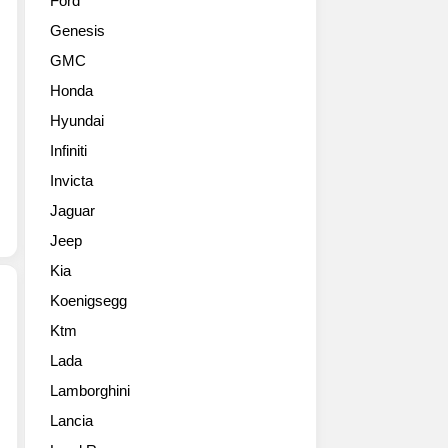
Ford
스
Genesis
리
프
GMC
트
Honda
모
델
Hyundai
고
Infiniti
화
질
Invicta
사
Jaguar
진
Jeep
들
Kia
Koenigsegg
Ktm
MINI
Lada
컨
트
Lamborghini
리
Lancia
맨