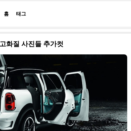
홈
태그
형 고화질 사진들 추가컷