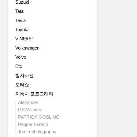
Suzuki
MINI
시
최
스
Tata
초
템
Tesla
로
인
4
‘ALL4’를
Toyota
미
탑
VINFAST
터
재
이
Volkswagen
해
상
그
Volvo
의
독
Etc
길
특
이,
한
행사사진
4
감
모터쇼
도
성
어,
을
자동차 포토그래퍼
사
한
Alexander
륜
차
GFWilliams
구
원
PATRICK GOSLING
동
높
Pepper Perfect
시
이
스
고
Tomirriphotography