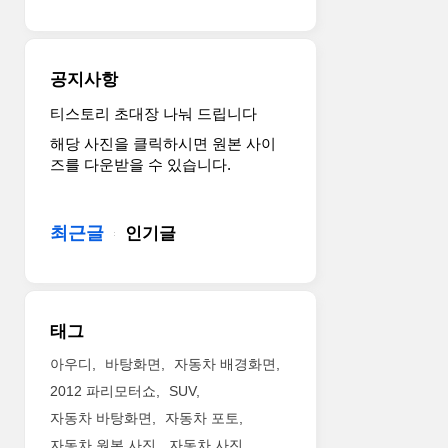
템
있
ALL4
다.
장
국
착
내
공지사항
MINI
에
최
는
티스토리 초대장 나눠 드립니다
초
MINI
해당 사진을 클릭하시면 원본 사이
의
쿠
즈를 다운받을 수 있습니다.
SAV
퍼
모
컨
델
트
최근글
이
인기글
리
자,
맨,
MINI
MINI
의
쿠
4
퍼
태그
번
S
째
컨
아우디
바탕화면
자동차 배경화면
모
트
2012 파리모터쇼
SUV
델
리
자동차 바탕화면
자동차 포토
인
맨,
MINI
MINI
자동차 원본 사진
자동차 사진