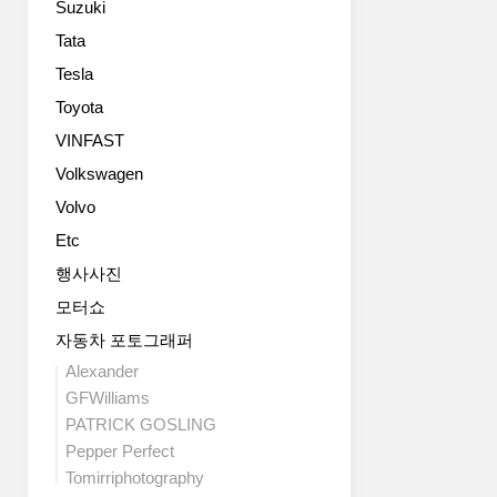
Suzuki
한
요.
형
이
Tata
태
번
Tesla
이
에
며
Toyota
공
안
개
VINFAST
전
하
Volkswagen
을
는
위
양
Volvo
한
산
Etc
HANS
버
시
전
행사사진
스
에
모터쇼
템
선
도
자동차 포토그래퍼
에
달
어
Alexander
렸
로
GFWilliams
네
다
PATRICK GOSLING
요.
이
Pepper Perfect
진
내
Tomirriphotography
정
믹