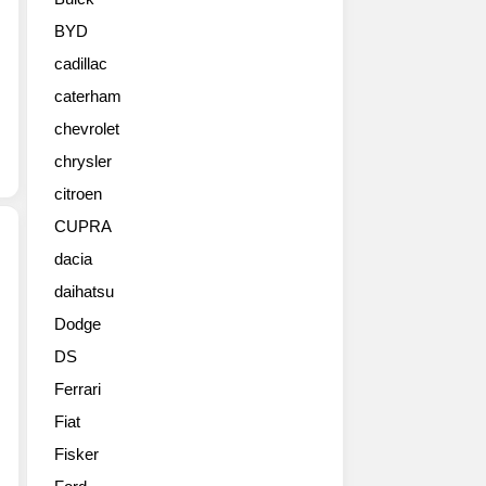
서
시
BYD
작
cadillac
하
는
caterham
2015
chevrolet
제
네
chrysler
바
citroen
모
CUPRA
터
쇼
dacia
에
daihatsu
멕
트
라
랙
Dodge
렌
주
DS
이
행
서
을
Ferrari
킷
조
Fiat
주
준
행
Fisker
한
을
P1