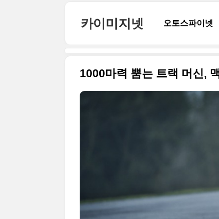
본문 바로가기
카이미지넷
오토스파이넷
1000마력 뿜는 트랙 머신, 맥