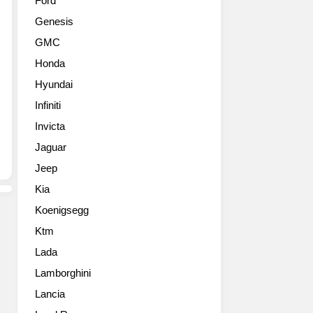
Ford
위
GTR
Genesis
해
을
개
공
GMC
발
개
Honda
한
합
P1
니
Hyundai
GTR
다.
Infiniti
의
전
실
Invicta
설
내
적
Jaguar
디
인
Jeep
자
맥
인
라
Kia
을
렌
Koenigsegg
공
F1
개
GTR
Ktm
했
의
Lada
습
뒤
니
Lamborghini
를
다
잇
Lancia
다.
는