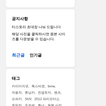
한
스
만
와
수
냉
르
각
공지사항
트
효
랙
율
티스토리 초대장 나눠 드립니다
머
을
해당 사진을 클릭하시면 원본 사이
신
높
즈를 다운받을 수 있습니다.
입
이
니
기
다.
위
최근글
인기글
The
해
McLaren
약
P1™
간
GTR
의
will
변
태그
offer
화
an
를
카이미지넷
폭스바겐
bmw
on-
가
자동차
튜닝카
컨셉트카
벤츠
and
져
슈퍼카
SUV
2012 파리모터쇼
off-
왔
독일차
포르쉐
튜너
원본 사진
track