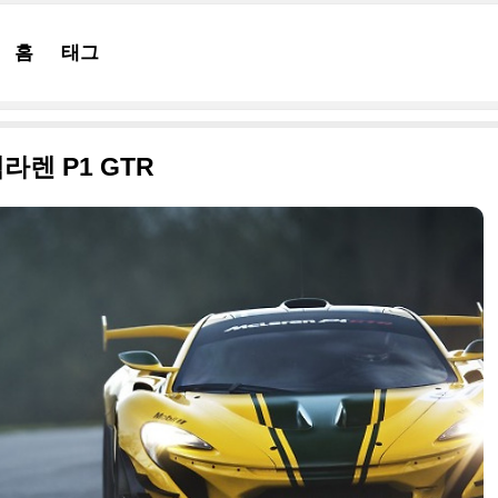
홈
태그
라렌 P1 GTR