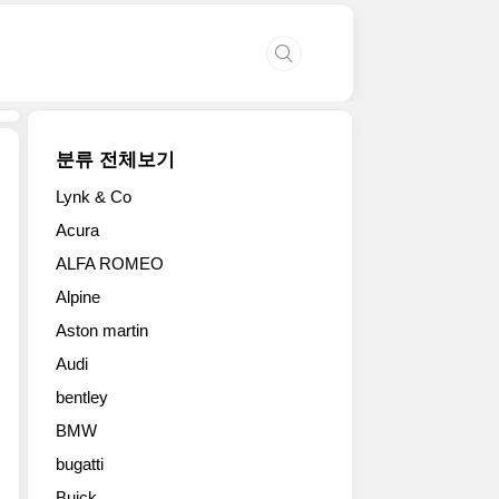
분류 전체보기
Lynk & Co
맥
Acura
라
ALFA ROMEO
렌
이
Alpine
3
Aston martin
월
3
Audi
일
bentley
스
위
BMW
스
bugatti
에
Buick