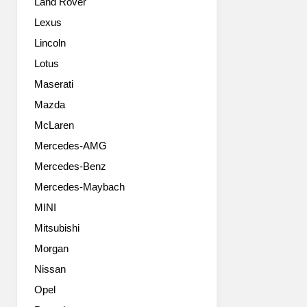
Land Rover
2008
모
멕
델
Lexus
라
로
Lincoln
렌
베
MP4-
이
Lotus
23
스
Maserati
F1
는
머
Mazda
당
신
연
McLaren
에
히
Mercedes-AMG
사
P1
용
입
Mercedes-Benz
한
니
Mercedes-Maybach
것
다.
과
디
MINI
같
자
Mitsubishi
은
인
스
Morgan
컨
티
셉
Nissan
어
은
Opel
링
이
휠