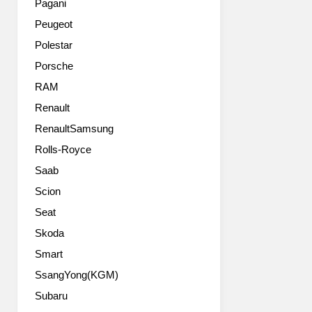
미
Pagani
을
지
Peugeot
달
난
았
해
Polestar
습
페
Porsche
니
블
다
RAM
비
다.
치
Renault
시
콩
RenaultSamsung
트
크
는
루
Rolls-Royce
DTM
델
Saab
머
레
신
강
Scion
에
스
Seat
쓰
에
이
Skoda
서
는
공
Smart
것
개
SsangYong(KGM)
과
했
비
었
Subaru
슷
지