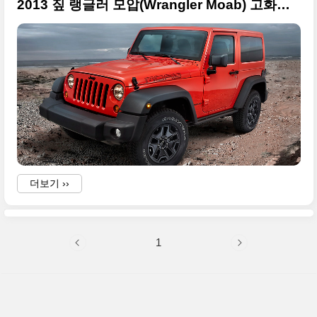
2013 짚 랭글러 모압(Wrangler Moab) 고화질 사진들
더보기 ››
1