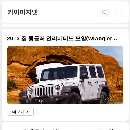
본문 바로가기
카이미지넷
2013 짚 랭글러 언리미티드 모압(Wrangler Moab) 고화질 사진들
더보기 ››