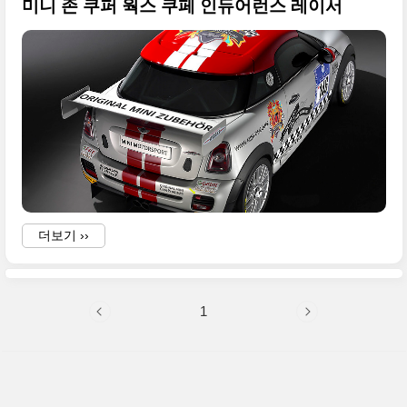
미니 존 쿠퍼 웍스 쿠페 인듀어런스 레이서
더보기 ››
1