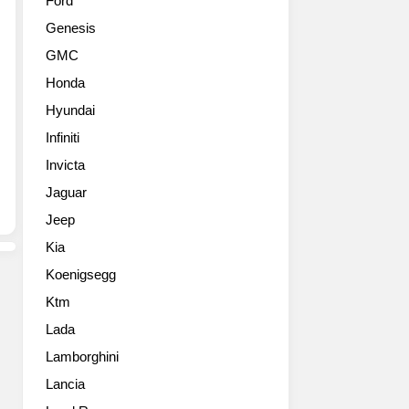
Ford
리
불
Genesis
프
모
트
터
GMC
르
쇼
Honda
노
에
버
공
Hyundai
전.
개
Infiniti
2013
했
년
Invicta
다.
형
리
Jaguar
르
네
Jeep
노
아
플
(Linea)
Kia
루
를
Koenigsegg
언
대
스
체
Ktm
고
할
Lada
화
후
질
Lamborghini
속
사
모
Lancia
진
델