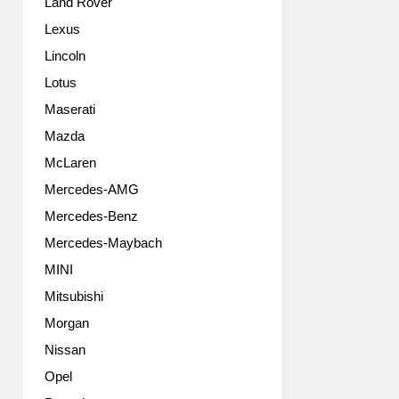
Land Rover
들
로
New
개
Lexus
Renault
발
Lincoln
Fluence
된
is
에
Lotus
to
게
Maserati
be
는
unveiled
Mazda
길
at
이
McLaren
the
4.5m,
Mercedes-AMG
Istanbul
너
Motor
비
Mercedes-Benz
Show.
1.78m,
Mercedes-Maybach
The
높
modern
이
MINI
styling
1.48m,
Mitsubishi
and
휠
on-
Morgan
베
board
이
Nissan
technologies
스
Opel
of
2.64m
this