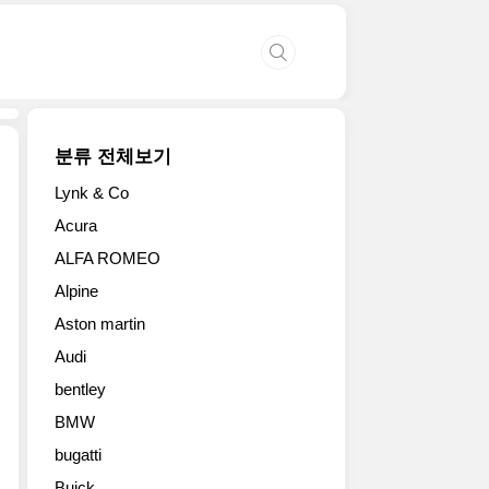
분류 전체보기
Lynk & Co
피
Acura
아
ALFA ROMEO
트
가
Alpine
신
Aston martin
흥
국
Audi
을
bentley
겨
냥
BMW
한
bugatti
차
Buick