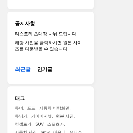
은
95~120
마
력
공지사항
에
이
티스토리 초대장 나눠 드립니다
르
해당 사진을 클릭하시면 원본 사이
는
즈를 다운받을 수 있습니다.
2
종
의
최근글
인기글
가
솔
린
과
2
태그
종
의
튜너
포드
자동차 바탕화면
멀
튜닝카
카이미지넷
원본 사진
티
컨셉트카
SUV
스포츠카
젯
자동차 사진
bmw
아우디
모터쇼