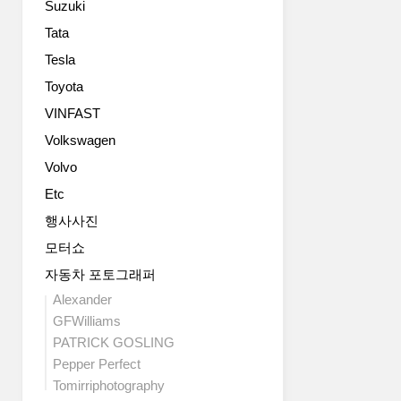
Suzuki
its
에
customers
달
Tata
as
할
Tesla
closely
정
as
Toyota
도
possible.
로
VINFAST
New
공
Volkswagen
Renault
간
Fluence
활
Volvo
features
용
Etc
Renault’s
성
new
이
행사사진
styling
훌
모터쇼
identity
륭
and
자동차 포토그래퍼
하
inc..
다.
Alexander
파
GFWilliams
워
PATRICK GOSLING
트
Pepper Perfect
레
Tomirriphotography
인