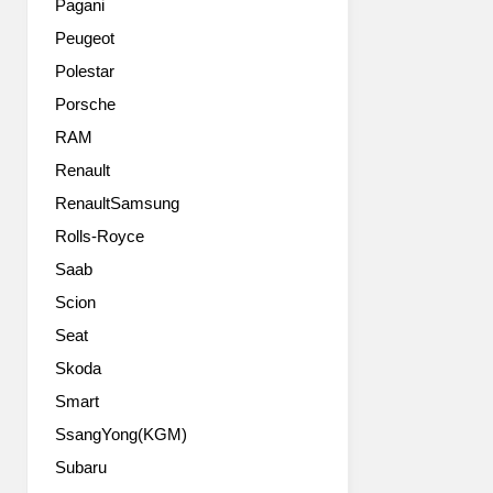
로
Pagani
three-
현
Peugeot
volume
대
saloon
아
Polestar
car,
반
Porsche
which
떼
is
RAM
와
poised
비
Renault
to
슷
RenaultSamsung
continue
한
the
사
Rolls-Royce
model’s
이
Saab
international
즈
career,
지
Scion
have
만
Seat
been
트
designed
Skoda
렁
to
크
Smart
match
공
SsangYong(KGM)
the
간
needs
이
Subaru
of
510L