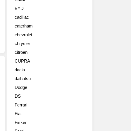
세
대
BYD
소
cadillac
형
세
caterham
단
chevrolet
에
게
chrysler
프
citroen
로
CUPRA
젝
트
dacia
(FIAT
daihatsu
르
Aegea
노
Project)
Dodge
삼
를
DS
성
터
SM3
키
Ferrari
의
2015
Fiat
페
이
이
Fisker
스
스
탄