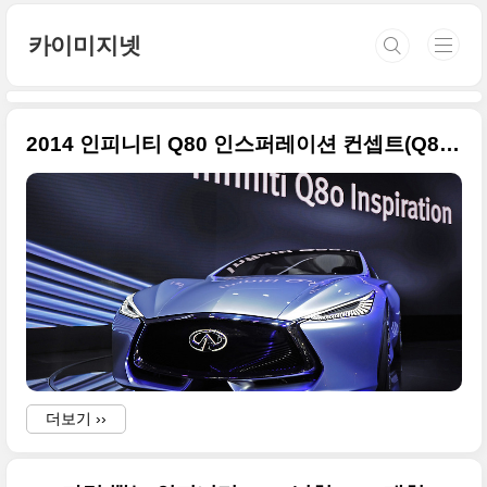
본문 바로가기
카이미지넷
2014 인피니티 Q80 인스퍼레이션 컨셉트(Q80 Inspiration) 화려한 모습들
더보기 ››