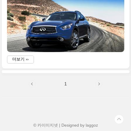
i
f
더보기 ››
I
1
I
i
i
© 카이미지넷 | Designed by
laggoz