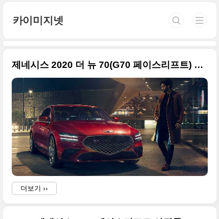
본문 바로가기
카이미지넷
제네시스 2020 더 뉴 70(G70 페이스리프트) 화보급 사진들
더보기 ››