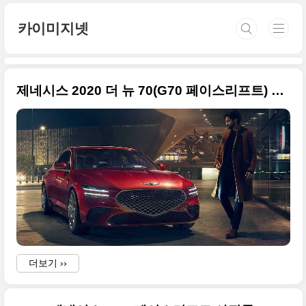
본문 바로가기
카이미지넷
제네시스 2020 더 뉴 70(G70 페이스리프트) 화보급 사진들
더보기 ››