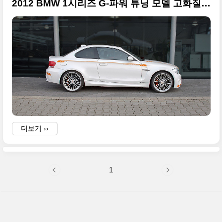
2012 BMW 1시리즈 G-파워 튜닝 모델 고화질 사진들
I
•
더보기 ››
/
1
I
i
/