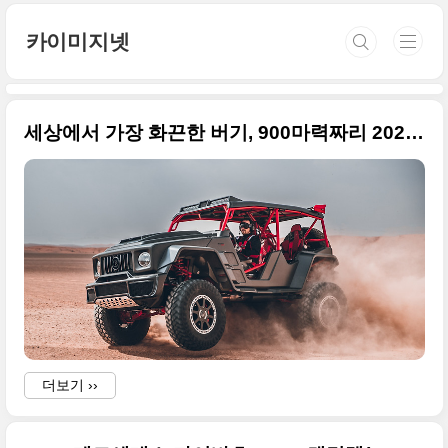
본문 바로가기
카이미지넷
세상에서 가장 화끈한 버기, 900마력짜리 2022 브라부스 크롤러(Brabus Crawler) 사진 원본
더보기 ››