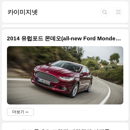
본문 바로가기
카이미지넷
2014 유럽포드 몬데오(all-new Ford Mondeo) 바탕화면급 사진
더보기 ››