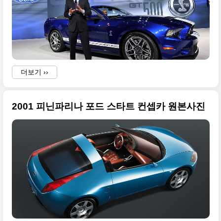
a
u
더보기 ››
w
2001 피닌파리나 포드 스타트 컨셉카 원본사진
.