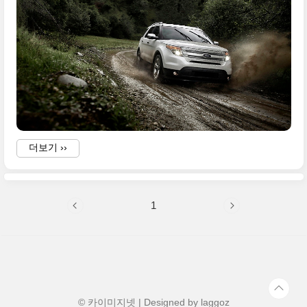
i
더보기 ››
1
B
© 카이미지넷 | Designed by
laggoz