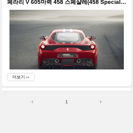
페라리 V 605마력 458 스페샬레(458 Speciale) 화보수준 대형 사진
더보기 ››
1