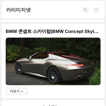
본문 바로가기
카이미지넷
BMW 콘셉트 스카이탑(BMW Concept Skytop) 공개 사진 원본입니다. 우아함과 역동성을 겸비한 초호화 오픈탑 모델이네요
더보기 ››