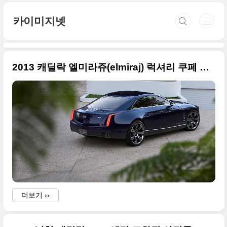
본문 바로가기
카이미지넷
2013 캐딜락 엘미라쥬(elmiraj) 럭셔리 쿠페 큰 사진만 모음
더보기 ››