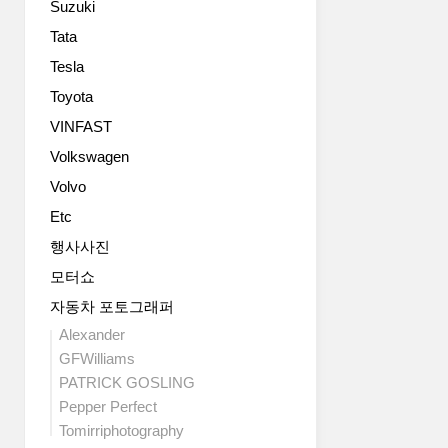
Suzuki
속
410km/h
Tata
Bugatti
Tesla
presents
most
Toyota
powerful
VINFAST
roadster
Volkswagen
ever
only
Volvo
at
Etc
Volkswagen
Group
행사사진
Night
모터쇼
Molsheim/Paris,
September
자동차 포토그래퍼
26,
Alexander
2012
GFWilliams
–
PATRICK GOSLING
Bugatti
Pepper Perfect
presents
Tomirriphotography
a