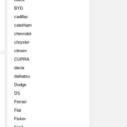
비
테
BYD
세
cadillac
서
킷
caterham
행
chevrolet
사
사
chrysler
진
citroen
들
CUPRA
dacia
daihatsu
로
드
Dodge
스
DS
터
역
Ferrari
사
Fiat
상
가
Fisker
장