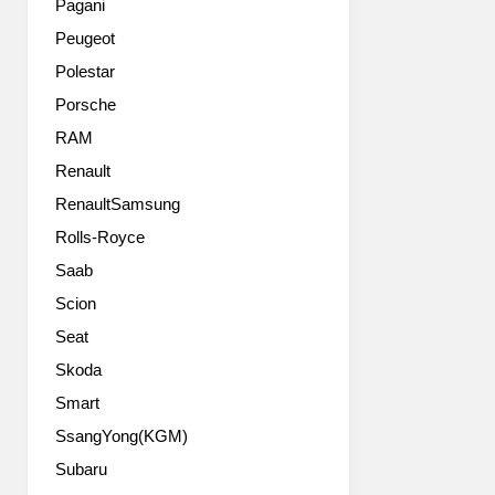
Pagani
하
Peugeot
는
7.9
Polestar
리
Porsche
터
W16
RAM
쿼
Renault
트
RenaultSamsung
터
보
Rolls-Royce
엔
Saab
진
장
Scion
착.
Seat
제
로
Skoda
백
Smart
2.6
SsangYong(KGM)
초,
최
Subaru
고