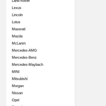
Land Rover
세
고
Lexus
화
Lincoln
질
사
Lotus
진
Maserati
들
최
Mazda
고
McLaren
출
Mercedes-AMG
력
1,200
Mercedes-Benz
마
Mercedes-Maybach
력,
최
MINI
대
Mitsubishi
토
크
Morgan
1,500Nm
Nissan
를
Opel
자
랑