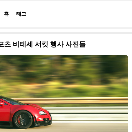
홈
태그
스포츠 비테세 서킷 행사 사진들