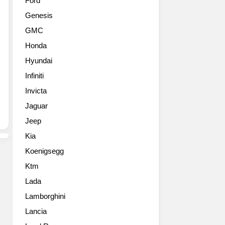
Ford
강
Genesis
력
한
GMC
모
Honda
델
인
Hyundai
2013
Infiniti
부
가
Invicta
티
Jaguar
베
Jeep
이
론
Kia
16.4
Koenigsegg
그
란
Ktm
스
Lada
포
츠
Lamborghini
비
Lancia
테