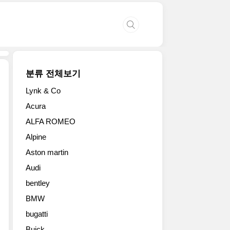
분류 전체보기
Lynk & Co
부
Acura
가
ALFA ROMEO
티
베
Alpine
이
Aston martin
론
16.4
Audi
그
bentley
란
스
BMW
포
bugatti
츠
Buick