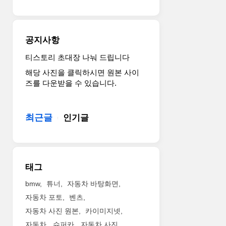
special
edition
Bugatti
Veyron
공지사항
16.4
Grand
티스토리 초대장 나눠 드립니다
Sport
해당 사진을 클릭하시면 원본 사이
Vitesse
즈를 다운받을 수 있습니다.
in
a
unique
최근글
인기글
Bianco
and
New
Light
Blue
태그
colour
scheme
bmw
튜너
자동차 바탕화면
at
자동차 포토
벤츠
Volkswagen
자동차 사진 원본
카이미지넷
Group
자동차
슈퍼카
자동차 사진
Nig..