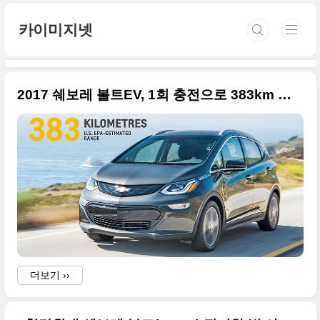
본문 바로가기
카이미지넷
2017 쉐보레 볼트EV, 1회 충전으로 383km 주행 인증
더보기 ››