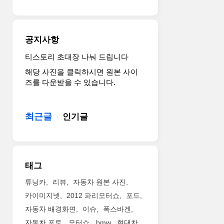
long,..
공지사항
티스토리 초대장 나눠 드립니다
해당 사진을 클릭하시면 원본 사이
즈를 다운받을 수 있습니다.
최근글
인기글
태그
튜닝카
리뷰
자동차 원본 사진
카이미지넷
2012 파리모터쇼
포드
자동차 배경화면
이슈
폭스바겐
자동차 포토
모터쇼
bmw
현대차