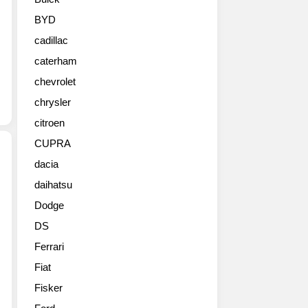
스
리
BYD
프
cadillac
트
모
caterham
델
chevrolet
입
니
chrysler
다.
citroen
투
CUPRA
표
하
dacia
고
daihatsu
2012
하
년
나
Dodge
하
올
DS
반
립
기
니
Ferrari
유
다
Fiat
럽
^^
에
Fisker
The
서
RS