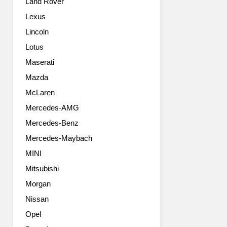
Land Rover
진
more
들
efficiently,
Lexus
Audi
yet
Lincoln
R8
no
V10
less
Lotus
plus
formidably.
Maserati
Audi
The
has
Mazda
new
made
generation
McLaren
its
RS
Mercedes-AMG
R8
7
high-
Sportback,
Mercedes-Benz
performance
which
Mercedes-Maybach
sports
becomes
car
available
MINI
even
to
Mitsubishi
more
order
attractive
Morgan
in
and
the
Nissan
dynamic.
UK
Opel
The
later
Audi