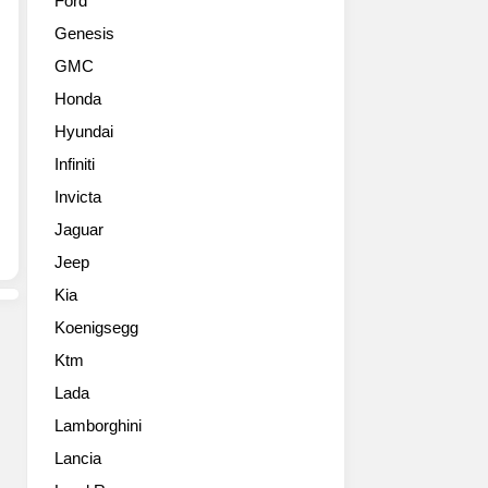
Ford
판
7
Genesis
매
Sportback
될
–
GMC
R8
the
Honda
의
most
최
potent
Hyundai
강
five-
Infiniti
모
door
델.
Invicta
coupé
2013
in
Jaguar
아
the
Jeep
우
Audi
디
range
Kia
R8
-
Koenigsegg
플
now
러
looks
Ktm
스
even
Lada
고
sharper
화
Lamborghini
and
질
performs
Lancia
사
even