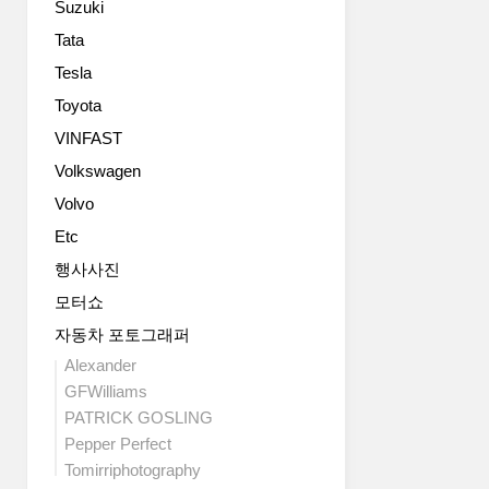
Suzuki
LED
headlights
Tata
and
Tesla
the
new
Toyota
rear
VINFAST
indicator
Volkswagen
lights
with
Volvo
dynamicized
Etc
display
are
행사사진
standard
모터쇼
equipment
on
자동차 포토그래퍼
all
Alexander
variants.
GFWilliams
4.44
PATRICK GOSLING
meters
Pepper Perfect
(14.44
Tomirriphotography
ft)