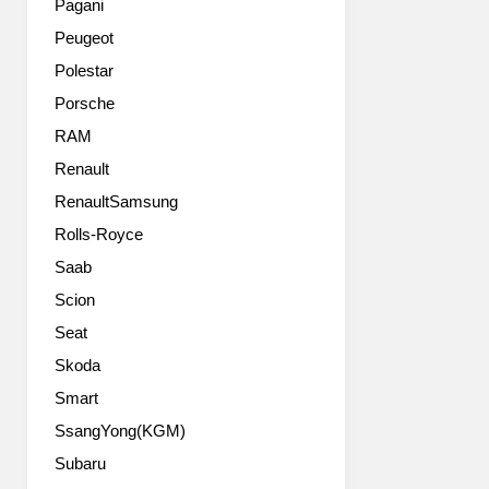
로
Pagani
운
전
Peugeot
프
보
리
다
Polestar
미
스
Porsche
엄
포
컴
RAM
티
팩
합
Renault
트
니
RenaultSamsung
SUV
다.
뉴
무
Rolls-Royce
아
게
Saab
우
도
디
줄
Scion
Q3
었
Seat
를
구
최
Skoda
요.
초
반
Smart
로
면,
SsangYong(KGM)
공
공
개
간
Subaru
한
은