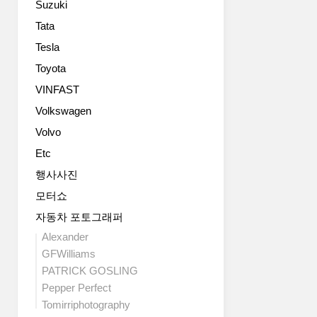
Suzuki
다.
더
프
넉
Tata
리
넉
Tesla
미
해
엄
Toyota
졌
컴
습
VINFAST
팩
니
Volkswagen
트
다.
SUV
특
Volvo
뉴
히,
Etc
아
리
우
어
행사사진
디
시
모터쇼
Q3
트
는
자동차 포토그래퍼
가
차
150mm
Alexander
체
뒤
GFWilliams
에
로
PATRICK GOSLING
서
밀
Pepper Perfect
드
렸
Tomirriphotography
라
기