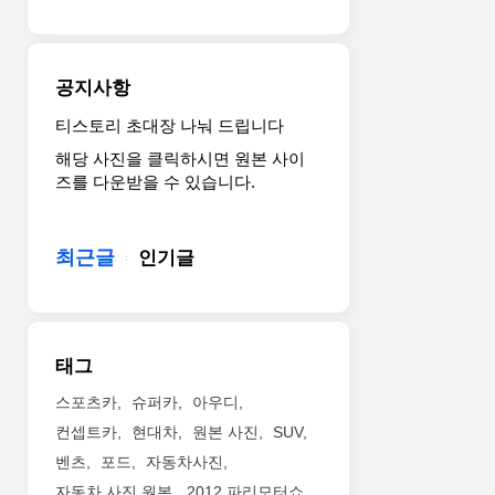
이
에
브
2
트
열
레
무
공지사항
인,
릎
섀
공
티스토리 초대장 나눠 드립니다
시,
간
해당 사진을 클릭하시면 원본 사이
최
도
즈를 다운받을 수 있습니다.
첨
훨
단
씬
운
개
최근글
인기글
전
선
자
되
보
었
조
으
시
리
태그
스
라
템
짐
스포츠카
슈퍼카
아우디
과
작
컨셉트카
현대차
원본 사진
SUV
멀
합
벤츠
포드
자동차사진
티
니
자동차 사진 원본
2012 파리모터쇼
미