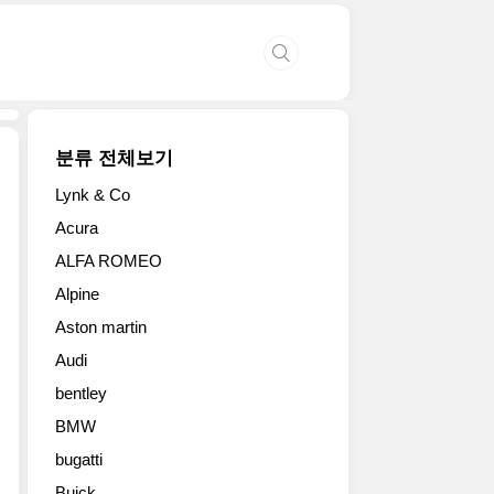
분류 전체보기
Lynk & Co
아
Acura
우
ALFA ROMEO
디
가
Alpine
2
Aston martin
세
대
Audi
Q3
bentley
를
공
BMW
개
bugatti
했
Buick