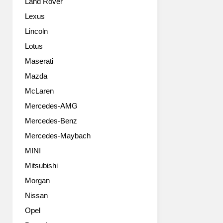
Land Rover
데
씩
이
늘
Lexus
를
었
Lincoln
시
지
작
만
Lotus
으
높
Maserati
로
이
열
Mazda
는
리
5mm
McLaren
는
낮
Mercedes-AMG
2011
아
년
졌
Mercedes-Benz
상
습
Mercedes-Maybach
하
니
이
다.
MINI
모
프
Mitsubishi
터
로
쇼
Morgan
포
에
션
Nissan
서
상
Opel
새
으
로