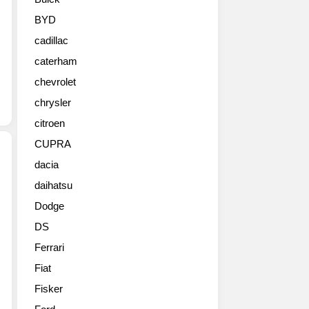
습
니
BYD
다.
cadillac
그
릴
caterham
과
chevrolet
헤
드
chrysler
램
citroen
프
CUPRA
의
디
dacia
테
daihatsu
세
일
계
이
Dodge
적
컨
DS
인
셉
프
트
Ferrari
레
카
Fiat
스
를
티
Fisker
그
지
대