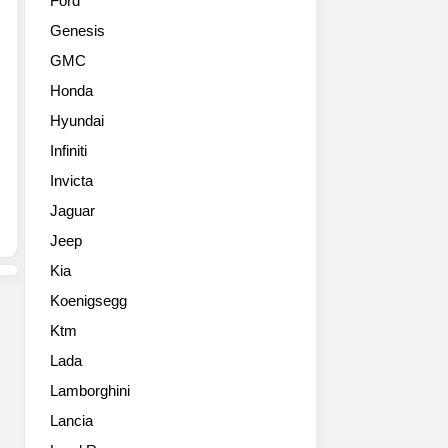
Ford
자
로
Genesis
동
옮
차
긴
GMC
브
듯
Honda
랜
매
드
력
Hyundai
아
적
Infiniti
우
입
디
Invicta
니
는
다.
Jaguar
4
전
Jeep
월
과
19
비
Kia
일
교
Koenigsegg
(현
해
지
길
Ktm
시
이
Lada
각)
97mm,
프
Lamborghini
너
레
비
Lancia
스
18mm