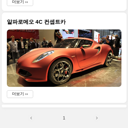
더보기 ››
알파로메오 4C 컨셉트카
,
더보기 ››
H
-
1