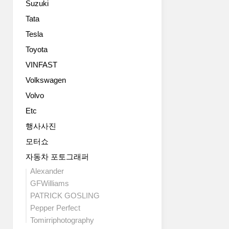
Suzuki
럭
대
변
셔
새
경
Tata
리
로
모
Tesla
의
운
델
정
디
Toyota
로
수
자
수
VINFAST
를
인
소
Volkswagen
보
유
비
여
형
전
Volvo
주
인
의
Etc
는
‘일
실
2
렉
체
행사사진
도
트
를
모터쇼
어
리
입
콘
파
자동차 포토그래퍼
증
셉
이
하
Alexander
트
드
는
GFWilliams
모
스
친
PATRICK GOSLING
델
트
환
Pepper Perfect
이
림
경
다.
Tomirriphotography
라
수