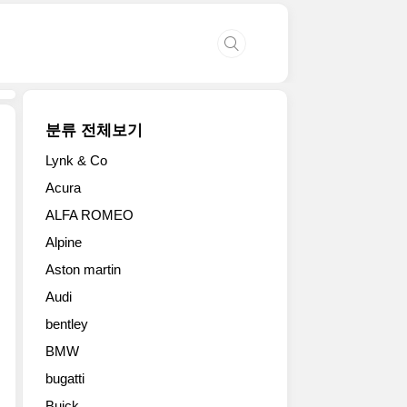
분류 전체보기
Lynk & Co
현
Acura
대
ALFA ROMEO
차
는
Alpine
2025
Aston martin
서
울
Audi
모
bentley
빌
리
BMW
티
bugatti
쇼
Buick