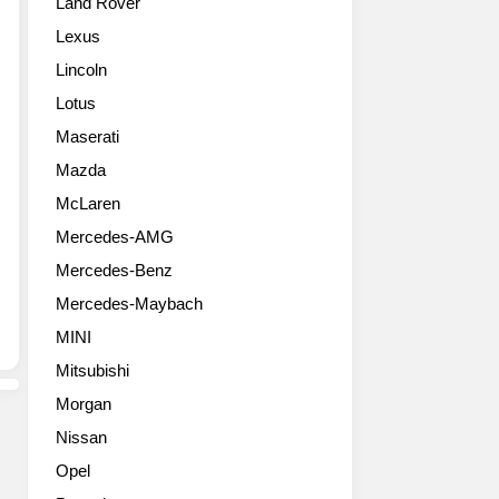
Land Rover
이
최
선
번
초
도
Lexus
에
로
하
Lincoln
세
공
는
계
개
브
Lotus
최
했
랜
Maserati
초
다.
드
로
더
Mazda
임
선
뉴
을
McLaren
보
아
공
Mercedes-AMG
이
이
고
는
오
히
Mercedes-Benz
엑
닉
했
Mercedes-Maybach
스
6
다.
그
는
이
MINI
란
‘22
날
Mitsubishi
쿠
년
공
페
9
Morgan
개
와
월
된
Nissan
엑
출
디
Opel
스
시
올
그
한