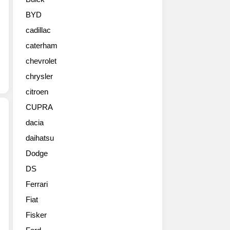
에
서
BYD
새
cadillac
로
운
caterham
수
chevrolet
소
전
chrysler
기
citroen
차
CUPRA
디
올
dacia
뉴
daihatsu
현
넥
대
쏘
Dodge
차
를
DS
는
세
3
계
Ferrari
일,
최
Fiat
더
초
뉴
Fisker
로
아
공