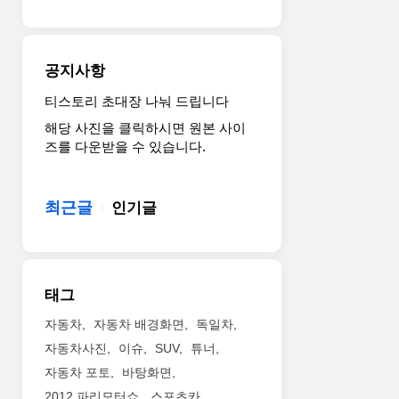
두
이
소
모
너
전
델
(Electricfied
기
은
Streamliner)’
차
공지사항
제
콘
모
네
셉
델
티스토리 초대장 나눠 드립니다
시
트
이
해당 사진을 클릭하시면 원본 사이
스
를
다.
즈를 다운받을 수 있습니다.
가
계
현
지
승
대
난
하
차
최근글
인기글
10
면
는
년
서
작
간
도
년
축
보
10
적
다
월
태그
해
매
선
온
력
보
자동차
자동차 배경화면
독일차
디
적
인
자동차사진
이슈
SUV
튜너
자
인
수
자동차 포토
바탕화면
인
곡
소
자
2012 파리모터쇼
스포츠카
선