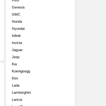
Ford
이
개
Genesis
오
하
닉
면
GMC
6
서
Honda
와
자
더
동
Hyundai
뉴
차
Infiniti
아
제
이
Invicta
조
오
사
Jaguar
닉
를
Jeep
6
넘
N
어
Kia
Line
수
Koenigsegg
의
소
디
에
Ktm
제
자
너
Lada
네
인
지
시
을
Lamborghini
비
스
세
전
Lancia
가
계
을