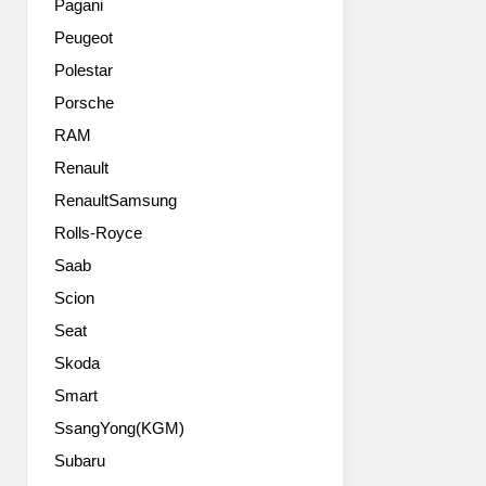
뉴
Pagani
란
아
넥
Peugeot
컨
이
쏘
버
오
는
Polestar
터
닉
‘18
Porsche
블
6
년
은
의
RAM
3
플
부
월
Renault
래
분
출
RenaultSamsung
그
변
시
십
경
이
Rolls-Royce
세
모
후
Saab
단
델
7
G90
로,
년
Scion
를
현
만
Seat
기
대
에
반
차
Skoda
선
으
의
보
Smart
로
전
이
SsangYong(KGM)
완
동
는
성
화
완
Subaru
된
시
전