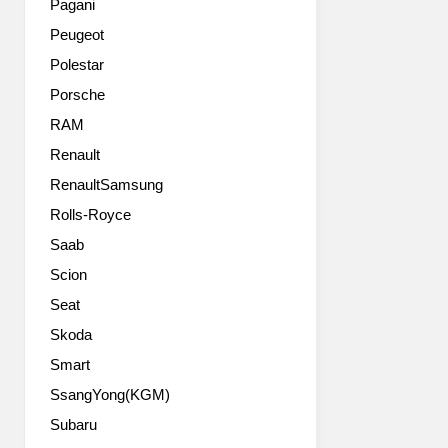
테
Pagani
념
인
Peugeot
을
먼
‘차
트
Polestar
량
시
Porsche
그
스
이
RAM
템
상
과
Renault
의
함
RenaultSamsung
플
께
랫
제
Rolls-Royce
폼
공
Saab
(Platform
된
Beyond
다.
Scion
Vehicle)’으
이
Seat
로
로
새
Skoda
써
롭
폭
Smart
게
스
SsangYong(KGM)
정
바
의
겐
Subaru
하
은