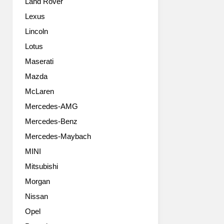
Land Rover
거
운
선
도
Lexus
보
전
Lincoln
였
에
다.
나
Lotus
‘목
선
Maserati
적
다.
기
Mazda
특
반
히,
McLaren
모
이
Mercedes-AMG
빌
번
리
골
Mercedes-Benz
티
프
Mercedes-Maybach
(Purpose
모
Bulit
델
MINI
Vehicle)’라
에
Mitsubishi
는
는
PBV
Morgan
최
의
신
Nissan
기
인
Opel
존
포
개