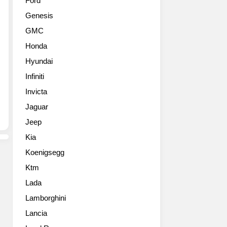
Ford
거
의
Genesis
스
이
에
미
GMC
서
지
Honda
열
를
린
계
Hyundai
CES
승
Infiniti
2024
하
에
Invicta
면
서
서
Jaguar
PBV
첨
Jeep
콘
단
셉
기
Kia
트
술
Koenigsegg
및
을
연
접
Ktm
계
목
Lada
기
하
술
Lamborghini
며
을
새
Lancia
대
로