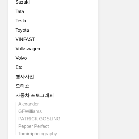
Suzuki
고,
챗
‘고
GPT
Tata
객
를
Tesla
중
표
심
Toyota
준
의
기
VINFAST
토
능
Volkswagen
탈
으
모
로
Volvo
빌
제
Etc
리
공
티
하
행사사진
솔
는
모터쇼
루
최
션’이
자동차 포토그래퍼
초
라
의
Alexander
는
대
GFWilliams
비
량
PATRICK GOSLING
전
자
Pepper Perfect
을
동
Tomirriphotography
제
차