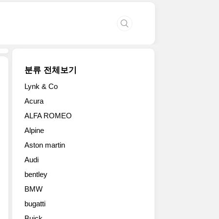
분류 전체보기
Lynk & Co
폭
Acura
스
ALFA ROMEO
바
겐
Alpine
이
Aston martin
2024
CES
Audi
를
bentley
통
해
BMW
신
bugatti
형
Buick