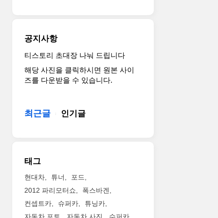
시
생
했
산
다.
기
PV5,
업
공지사항
탈
이
부
될
티스토리 초대장 나눠 드립니다
착
전
해당 사진을 클릭하시면 원본 사이
가
망
즈를 다운받을 수 있습니다.
능
이
한
다.
‘모
폭
최근글
인기글
듈’
스
적
바
용
겐
통
은
해
세
태그
범
렌
용
스
현대차
튜너
포드
성
챗
2012 파리모터쇼
폭스바겐
높
Pro
컨셉트카
슈퍼카
튜닝카
여
가
자동차 포토
자동차 사진
수퍼카
‘PV5’는