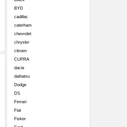
골
프
BYD
GTI
cadillac
를
예
caterham
고
chevrolet
하
는
chrysler
콘
citroen
셉
CUPRA
트
모
dacia
델
daihatsu
기
을
아
공
Dodge
는
개
DS
미
했
국
다.
Ferrari
라
기
Fiat
스
존
베
Fisker
골
이
프