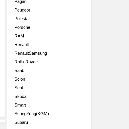
완
Pagani
세
공
로
벽
Peugeot
데
개
디
한
스-
했
지
균
Polestar
마
습
털
형
Porsche
이
니
화
을
바
다.
된
RAM
통
흐
최
디
해
Renault
가
대
스
운
EQS
RenaultSamsung
700km(WLTP)
플
전
680
의
레
자
Rolls-Royce
SUV(잠
주
이
중
Saab
정
행
와
심
수
거
작
의
Scion
치:
리,
동
최
Seat
복
우
방
적
합
수
식,
Skoda
화
연
한
새
된
Smart
비:
파
로
작
24.4-
SsangYong(KGM)
워
운
동
22.5
트
섀
방
Subaru
kWh/100
레
시
식