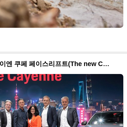
더 강력해진 2024 포르쉐 카이엔 쿠페 페이스리프트(The new Cayenne Turbo GT) 터보 GT 사진 원본으로 정리합니다