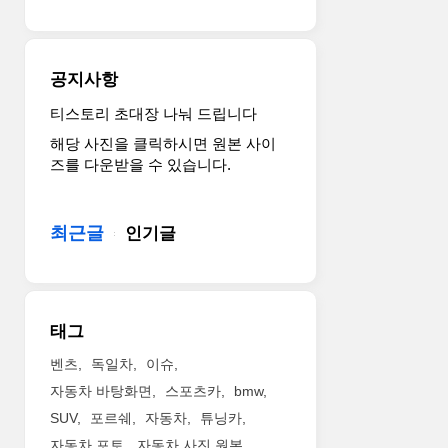
시
리
강
어
리
여
화
링
즈
행
됐
휠
모
에
다.
주
공지사항
델
적
고
변
을
합
해
에
티스토리 초대장 나눠 드립니다
선
한
상
배
해당 사진을 클릭하시면 원본 사이
보
편
도
치
즈를 다운받을 수 있습니다.
입
안
HD
하
니
한
매
고,
다.
리
트
스
최근글
이
인기글
무
릭
티
모
진
스
어
델
으
LED
링
은
로,
헤
휠
"좋
ID.
드
뒤
태그
은
패
라
왼
것
밀
이
쪽
벤츠
독일차
이슈
은
리
트
레
자동차 바탕화면
스포츠카
bmw
반
의
는
버
SUV
포르쉐
자동차
튜닝카
드
새
모
에
시
로
자동차 포토
자동차 사진 원본
든