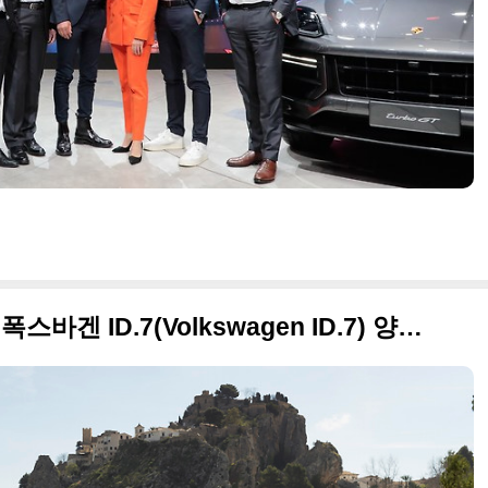
한번 충전으로 700km 주행, 폭스바겐 ID.7(Volkswagen ID.7) 양산형 고품질의 사진 원본입니다