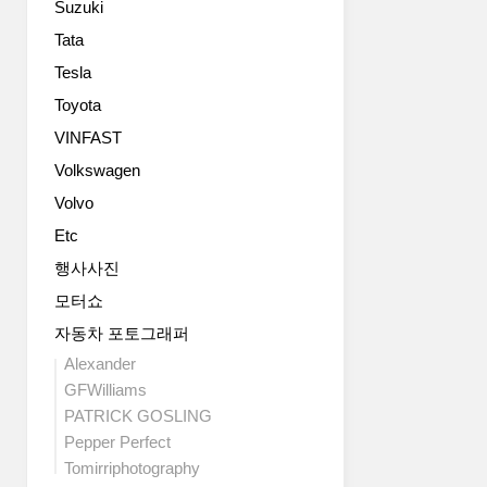
Suzuki
km,
인,
기
을
CO2
넓
술
제
Tata
배
은
과
공
Tesla
출
실
혁
한
량:
내
신
Toyota
다.
0g/km)
공
적
운
VINFAST
을
간,
인
전
통
Volkswagen
프
첨
자
해
리
단
가
Volvo
전
미
기
자
Etc
설
엄
능
주
적
기
을
사
행사사진
인
술
갖
용
모터쇼
브
이
춘
하
랜
결
럭
자동차 포토그래퍼
는
드
합
셔
기
Alexander
의
된
리
능
GFWilliams
순
ID.7
SUV
들
PATRICK GOSLING
수
은
로
은
Pepper Perfect
전
장
더
스
기
거
Tomirriphotography
욱
티