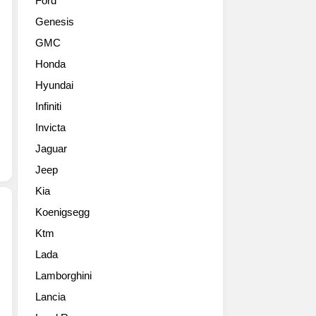
Ford
한
스
Genesis
제
플
품
레
GMC
업
이
Honda
그
와
레
작
Hyundai
이
동
Infiniti
드
방
를
Invicta
식
통
을
Jaguar
해
통
Jeep
완
해
성
처
Kia
한
음
Koenigsegg
신
선
형
보
Ktm
폭
카
인
Lada
스
이
‘포
바
엔
Lamborghini
르
겐
을
쉐
Lancia
이
공
드