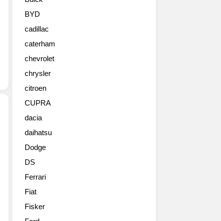
를
2023
BYD
상
cadillac
하
이
caterham
모
chevrolet
터
쇼
chrysler
를
citroen
통
CUPRA
해
공
dacia
개
daihatsu
포
했
르
다.
Dodge
쉐
새
DS
AG(Porsche
롭
AG)
게
Ferrari
가
설
Fiat
광
계
범
Fisker
된
위
디