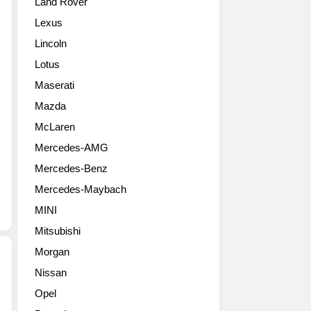
Land Rover
브
개
라
랜
했
이
Lexus
드
다.
버
Lincoln
최
신
익
초
형
스
Lotus
의
카
피
Maserati
글
이
리
로
엔
Mazda
언
벌
은
스
McLaren
준
이
(Porsche
Mercedes-AMG
중
번
Driver
형
페
Experience)’는
Mercedes-Benz
급
이
디
Mercedes-Maybach
전
스
지
기
리
털
MINI
모
프
과
Mitsubishi
델
트
아
인
를
Morgan
날
신
통
로
Nissan
형
해
그
메
Opel
ID.7
고
의
르
을
도