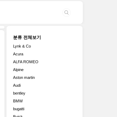
분류 전체보기
Lynk & Co
포
Acura
르
ALFA ROMEO
쉐
가
Alpine
신
Aston martin
형
카
Audi
이
bentley
엔
시
BMW
리
bugatti
즈
Buick