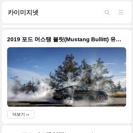
본문 바로가기
카이미지넷
2019 포드 머스탱 블릿(Mustang Bullitt) 유럽형 고화질, 부활한 스티브 맥퀸 애마
B
더보기 ››