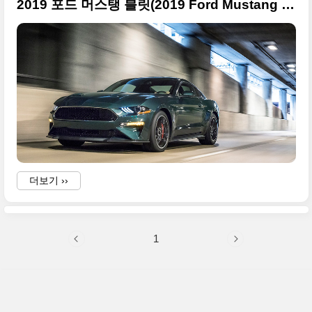
2019 포드 머스탱 블릿(2019 Ford Mustang Bullitt) 초고화질 사진들
B
더보기 ››
1