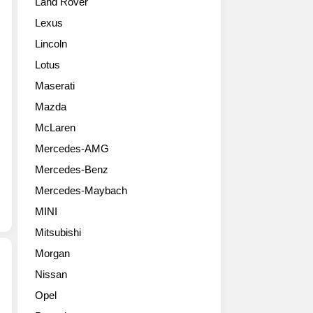
Land Rover
가
전
친
신
세
환
Lexus
형
계
경
Lincoln
쏘
150
과
울
여
양
Lotus
을
개
산
Maserati
2018
이
차
LA
상
Mazda
위
오
의
주
McLaren
토
시
의
Mercedes-AMG
쇼
장
전
에
에
시
Mercedes-Benz
공
50
차
Mercedes-Maybach
개
만
가
했
개
중
MINI
습
이
심
Mitsubishi
니
상
을
다.
의
Morgan
이
이
부
룹
Nissan
번
품
니
오
Opel
이
및
다.
프
3
액