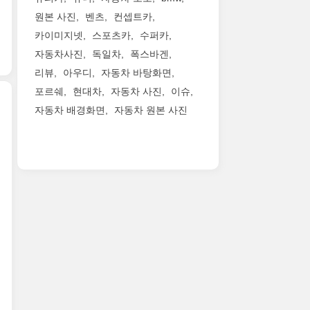
공
페
스
지
디
원본 사진
벤츠
컨셉트카
개
보
포
만
에
카이미지넷
스포츠카
수퍼카
했
디
츠
길
이
습
에
(Sport),
자동차사진
독일차
폭스바겐
이
터
니
미
스
와
에
리뷰
아우디
자동차 바탕화면
다.
래
포
휠
도
포르쉐
현대차
자동차 사진
이슈
3
지
츠
베
모
열
자동차 배경화면
자동차 원본 사진
향
S(Sport
이
파
시
적
S),
스
파
링
트
인
오
가
츠
컨
를
디
버
늘
가
이
갖
자
랜
어
제
에
춘
인
드
공
공
비
사
을
(Overland),
간
되
에
실
자
루
은
는
이
상
랑
비
좀
데
터
베
합
콘
더
총
를
라
니
(Rubicon)
확
200
부
크
다.
트
대
개
활
루
아
림
되
이
시
즈
우
으
었
상