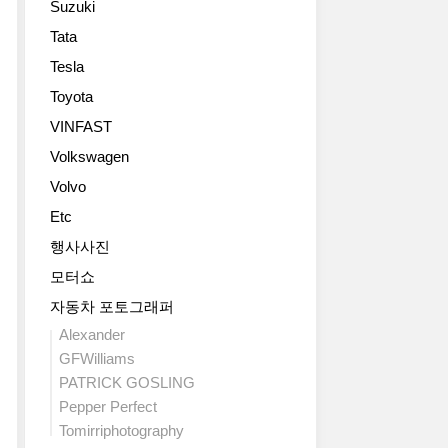
Suzuki
래
피
통
AMG
디
국
센
GTR
Tata
아
에
내
터
PRO'를
Tesla
우
이
보
와
비
디
터
다
27
Toyota
롯
가
가
는
개
해
VINFAST
2018
2018
미
의
신
LA
LA
Volkswagen
국
고
형
오
오
에
객
'Mercedes-
Volvo
토
토
서
접
AMG
쇼
Etc
쇼
더
점
GT',
에
를
인
허
GLE,
행사사진
서
통
기
브
A-
모터쇼
차
해
있
를
Class
세
데
는
보
자동차 포토그래퍼
Sedan,
대
뷔
모
유
Mercedes-
Alexander
주
했
델
하
Benz
GFWilliams
력
습
이
고
Sprinter
PATRICK GOSLING
전
니
라
있
등
기
Pepper Perfect
다.
컨
을
입
차
랭
셉
Tomirriphotography
정
니
모