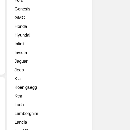
Ford
성
는
Genesis
어
국
로
제
GMC
FCA
모
Honda
의
터
서
쇼
Hyundai
비
중
Infiniti
스,
에
부
Invicta
서
품
도
Jaguar
및
요
Jeep
고
즘
객
가
Kia
관
장
Koenigsegg
리
잘
브
나
Ktm
기
랜
가
Lada
아
드
는
자
입
Lamborghini
행
동
니
사
Lancia
차
다.
죠.