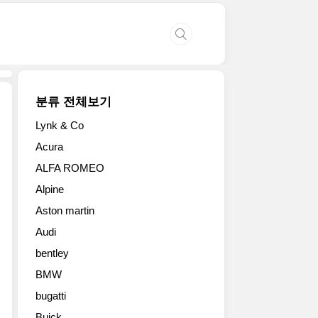
분류 전체보기
Lynk & Co
2018
Acura
LA
ALFA ROMEO
오
토
Alpine
쇼
Aston martin
(2018
Los
Audi
Angeles
bentley
Auto
Show)
BMW
에
bugatti
참
Buick