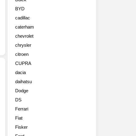
가
한
BYD
벤
cadillac
츠
현
caterham
장
chevrolet
고
화
chrysler
질
citroen
사
CUPRA
진
들
dacia
입
daihatsu
모
니
파
다.
Dodge
(Mopar)
한
DS
는
해
'Mopar-
를
Ferrari
Motor
마
Fiat
and
무
Parts'의
Fisker
리
합
하