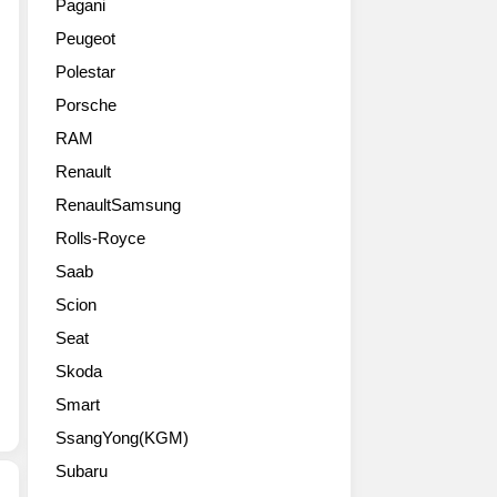
벤
Pagani
로
세
세
츠
Peugeot
드
대
서
가
마
모
리
이
Polestar
니
델
를
번
Porsche
아
이
판
모
들
되
매
RAM
터
이
는
하
쇼
Renault
기
데
죠.
에
다
RenaultSamsung
전
세
출
려
보
계
품
Rolls-Royce
온
다
적
한
Saab
또
세
으
모
하
련
로
델
Scion
나
된
50
은
Seat
의
인
개
월
기
상
이
Skoda
드
대
이
상
프
Smart
작,
네
의
리
지
SsangYong(KGM)
요.
부
미
프
어
품
어
Subaru
글
차
유
'Mercedes-