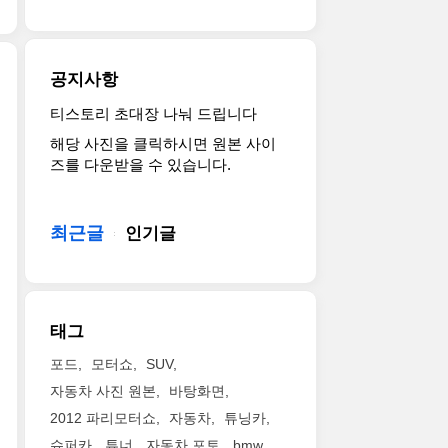
글
도
도
다.
델
러
미
로
현
을
기
국
규
장
예
반
취
모
의
공지사항
고
의
향
가
생
하
중
을
생
생
티스토리 초대장 나눠 드립니다
현
는
형
반
각
한
해당 사진을 클릭하시면 원본 사이
대
e-
픽
영
보
사
즈를 다운받을 수 있습니다.
차
트
업
한
다
진
가
론
이
듯
큽
감
드
GT
죠.
합
니
상
디
를
최근글
올
인기글
니
다.
하
어
공
뉴
다.
이
시
대
개
지
너
번
죠
형
했
프
비
에
~
SUV
습
글
와
공
태그
팰
니
래
높
개
리
다.
디
이
된
포드
모터쇼
SUV
세
4
에
는
지
자동차 사진 원본
바탕화면
이
도
이
그
프
드
2012 파리모터쇼
자동차
튜닝카
어
터
대
글
를
쿠
는
로
슈퍼카
튜너
자동차 포토
bmw
래