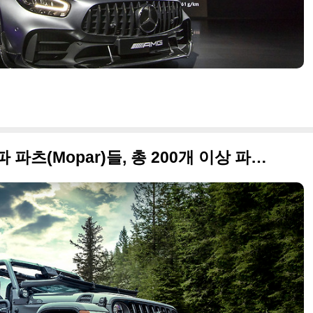
2019 지프 글래디에이터 모파 파츠(Mopar)들, 총 200개 이상 파츠 추가