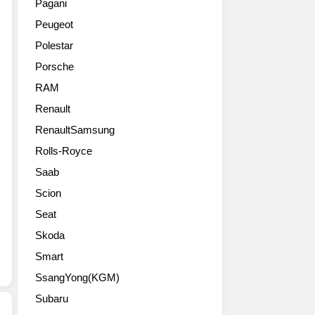
600Nm
Pagani
네
맥
V8
를
Peugeot
바
라
스
냅
모
렌
페
니
Polestar
터
세
셜
다.
Porsche
쇼
나
시
3.1
출
의
리
RAM
초
품
트
즈
면
Renault
작
랙
모
시
시
RenaultSamsung
버
델
속
리
전
로
100km
Rolls-Royce
즈
이
페
까
Saab
입
죠.
라
지
니
세
리
가
Scion
다.
나
레
속
Seat
포
GTR.
이
하
르
공
싱
Skoda
고
쉐
도
기
최
Smart
미
주
술
고
션
SsangYong(KGM)
행
의
속
E
가
집
도
Subaru
크
능
약
는