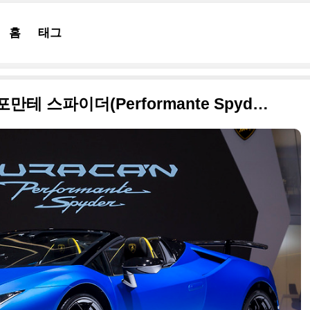
홈
태그
2018 람보르기니 우라칸 퍼포만테 스파이더(Performante Spyder) 원본 사진들 투척