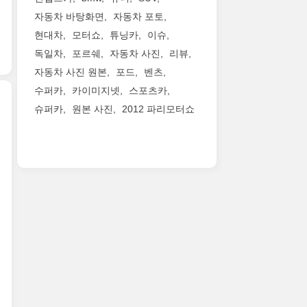
빙
그
의
게
하
없
감
자동차 바탕화면
자동차 포토
란
신
말
고
는
성
현대차
모터쇼
튜닝카
이슈
쿠
무
하
맥
페
이
페
기
면
독일차
포르쉐
자동차 사진
리뷰
라
라
결
(BMW
죠.GT
'파
렌
리
합
자동차 사진 원본
포드
벤츠
Concept
보
나
역
만
된
수퍼카
카이미지넷
스포츠카
M8
다
메
사
의
우
Gran
슈퍼카
원본 사진
2012 파리모터쇼
실
라
상
모
라
Coupe)
용
투
가
터
칸
2018
초
적
리
장
스
퍼
제
고
이
스
빠
포
포
네
화
면
모
른
츠
만
바
질
서
+
랩
역
테
모
사
도
카
타
사
스
터
진
퍼
이
임
를
파
쇼
올
포
엔
을
표
이
에
립
먼
+
자
현
더
등
니
스
미
랑
한
(Huracán
장
다.
는
션
할
다
Performante
할
2019
양
E'라
것
고
Spyder)
2018
년
보
고
이
하
를