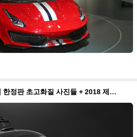
2018 맥라렌 세나 GTR 75대 한정판 초고화질 사진들 + 2018 제네바 모터쇼