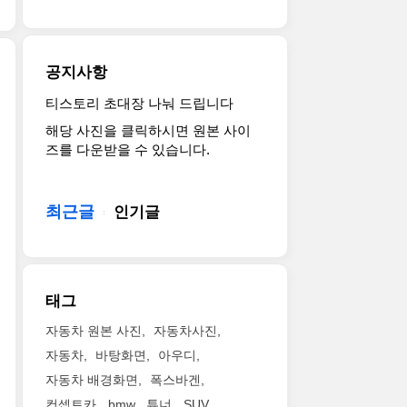
르
1,000kg
어
(Geneva
사
쉐
의
로
Motor
진
최
다
레
Show)
투
초
운
이
에
공지사항
척
의
포
싱
서
해
크
스
트
기
티스토리 초대장 나눠 드립니다
2018
봅
로
를
랙
술
해당 사진을 클릭하시면 원본 사이
제
니
스
생
이
혁
즈를 다운받을 수 있습니다.
네
다.
유
성
라
신
바
포
틸
한
는
과
모
르
리
다
의
퍼
터
쉐
최근글
티
인기글
고
미
포
쇼
파
비
합
를
먼
에
나
클
니
갖
스,
등
메
(CUV)
다.
고
오
장
라
이
포
있
픈
태그
한
에
라
뮬
으
에
BMW
대
고
러
며,
어
자동차 원본 사진
자동차사진
컨
항
하
1
비
드
자동차
바탕화면
아우디
셉
하
네
을
교
라
트
자동차 배경화면
폭스바겐
는
요.
제
할
이
M8
AMG
쉽
외
컨셉트카
bmw
튜너
SUV
수