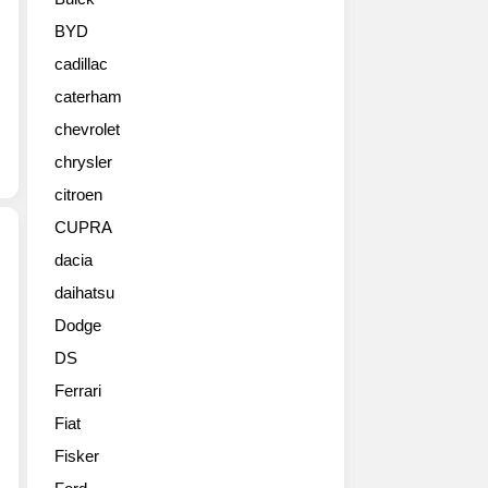
보
르
BYD
기
cadillac
니
우
caterham
라
chevrolet
칸
퍼
chrysler
포
citroen
만
CUPRA
테
스
dacia
파
daihatsu
2018
이
페
더
Dodge
라
(Performante
DS
리
Spyder)
488
원
Ferrari
피
본
Fiat
스
사
타
Fisker
진
(Ferrari
들