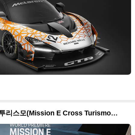
2018 포르쉐 미션 E 크로스 투리스모(Mission E Cross Turismo) 사진 원본들 +2018 제네바 모터쇼