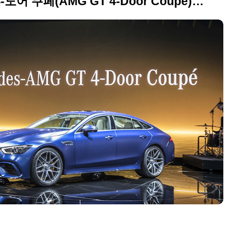
2018 메르세데스-AMG GT4-도어 쿠페(AMG GT 4-Door Coupe) 고화질 사진 투척