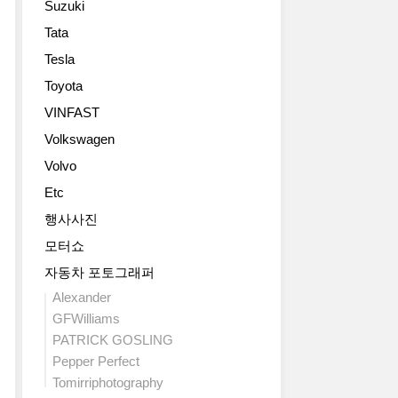
Suzuki
로
한
체
325km/h
스
맥
라
로
Tata
2018
투
라
할
쿠
Tesla
메
리
렌
수
페
르
스
세
있
Toyota
와
세
모
나
죠.
같
VINFAST
데
(Mission
보
모
네
스-
E
Volkswagen
다
델
요.
AMG
Cross
더
명
람
Volvo
GT4-
Turismo)
높
에
보
도
Etc
사
은
사
르
어
진
출
용
기
행사사진
쿠
원
력
된
니
모터쇼
페
본
과
‘피
가
(AMG
들
토
스
자동차 포토그래퍼
2018
GT
투
크,
타
제
Alexander
4-
척
그
(Pista)’는
네
GFWilliams
Door
합
리
이
바
PATRICK GOSLING
Coupe)
니
고
탈
모
고
Pepper Perfect
다.
무
리
터
화
포
려
Tomirriphotography
아
쇼
질