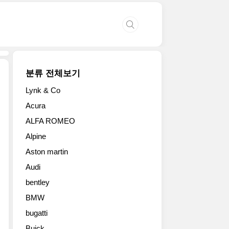
분류 전체보기
Lynk & Co
2018
Acura
제
ALFA ROMEO
네
바
Alpine
모
Aston martin
터
쇼
Audi
에
bentley
등
장
BMW
한
bugatti
람
Buick