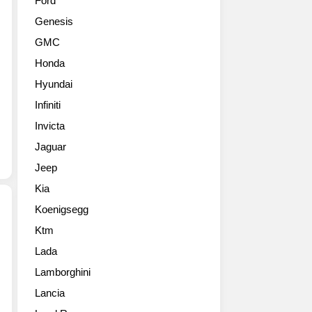
Ford
488
투
Genesis
Pista)
척
제
합
GMC
네
니
Honda
바
다.
모
우
Hyundai
터
라
Infiniti
쇼
칸
현
Invicta
퍼
장
포
Jaguar
사
만
Jeep
진
테
들
의
Kia
올
오
Koenigsegg
립
픈
니
버
Ktm
2018
다.
전
Lada
제
이
이
네
번
Lamborghini
죠.
바
모
엔
Lancia
모
델
진