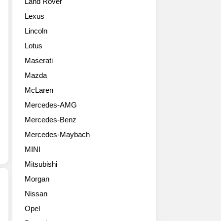
Land Rover
터
은
은
쇼
페
V10
Lexus
에
라
5.2
Lincoln
등
리
리
장
8
터
Lotus
한
기
자
Maserati
맥
통
연
라
라
Mazda
흡
렌
인
기
McLaren
의
업
로
Mercedes-AMG
야
사
최
심
상
고
Mercedes-Benz
작
가
출
Mercedes-Maybach
입
장
력
니
강
640
MINI
다.
력
마
Mitsubishi
얼
한
력,
마
엔
Morgan
최
전
진
대
Nissan
선
을
토
2018
Opel
보
지
크
제
인
닌