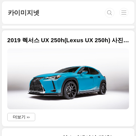
본문 바로가기
카이미지넷
2019 렉서스 UX 250h(Lexus UX 250h) 사진 원본들 + 2018 페블비치 콩쿠르
더보기 ››