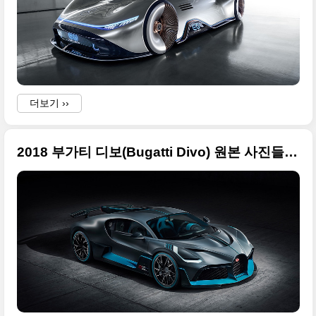
더보기 ››
2018 부가티 디보(Bugatti Divo) 원본 사진들 + 페블비치 데뷔