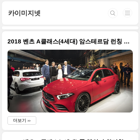
본문 바로가기
카이미지넷
2018 벤츠 A클래스(4세대) 암스테르담 런칭 현장 사진들
더보기 ››