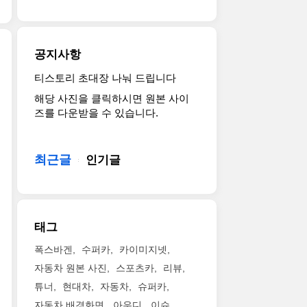
자
터
로
의
디
인
터
최
특
모
트
보
고
징
델
렌
엔
출
을
공지사항
중
드
진
력
조
가
를
으
400
합
티스토리 초대장 나눠 드립니다
2017
장
이
로
마
했
해당 사진을 클릭하시면 원본 사이
현
매
끌
최
력
다.
즈를 다운받을 수 있습니다.
대
력
어
고
을
특
FE
적
온
출
냅
히
수
이
아
력
니
상
소
라
최근글
우
인기글
340
다.
하
전
고
디
마
이
슬
기
생
인
력,
는
라
차
각
만
최
구
이
(FE
될
큼
대
형
드
태그
Fuel
만
이
토
보
방
Cell
큼
번
크
다
식
폭스바겐
수퍼카
카이미지넷
Concept)
멋
모
450Nm
33
으
자동차 원본 사진
스포츠카
리뷰
고
진
델
를
마
로
화
튜너
현대차
자동차
슈퍼카
디
에
냅
력
작
질
자
대
니
자동차 배경화면
아우디
이슈
높