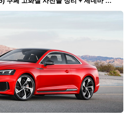
2017 아우디 RS5(AUDI RS5) 쿠페 고화질 사진들 정리 + 제네바 모터쇼 출품작