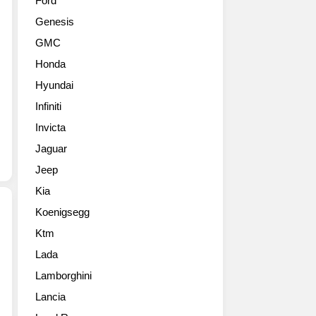
Ford
백
장
Genesis
(Audi
한
RS
720S
GMC
3
는
Honda
Sportback)
여
의
러
Hyundai
아
모
Infiniti
주
로
큰
Invicta
맥
사
라
Jaguar
진
렌
Jeep
들
에
정
게
Kia
리
중
Koenigsegg
합
요
니
한
Ktm
아
다.
의
Lada
우
아
미
디
우
Lamborghini
를
가
디
지
Lancia
내
는
닌