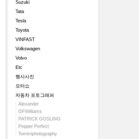
Suzuki
Q8
는
브
위
스
가
랜
치
Tata
2017
포
봅
드
의
Tesla
제
트
니
들
모
네
컨
다.
도
Toyota
델
바
셉
꾸
좀
이
VINFAST
모
(Audi
준
본
다.
터
Q8
Volkswagen
히
받
가
쇼
sport
나
아
죽
Volvo
출
concept)
오
야
으
품
Etc
의
는
한
로
작
고
걸
다
감
행사사진
시
화
보
고
싼
모터쇼
리
질
니
봅
실
즈
사
5
니
자동차 포토그래퍼
내
입
진
기
다.
는
Alexander
니
입
통
2.5
GT
GFWilliams
다.
니
짜
TFSI
와
PATRICK GOSLING
역
다.
리
엔
레
대
Pepper Perfect
늘
2.5
진
이
아
디
리
Tomirriphotography
으
싱
우