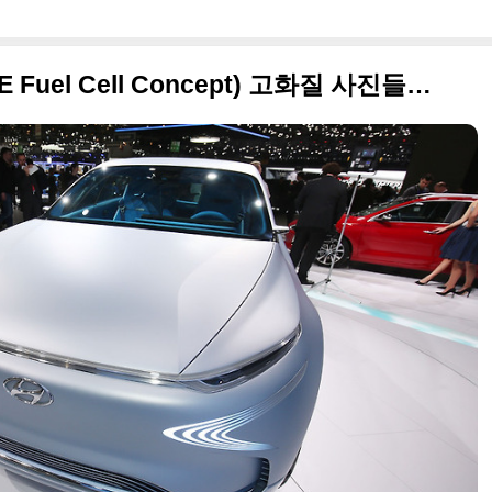
2017 현대 FE 수소전기차(FE Fuel Cell Concept) 고화질 사진들 + 제네바 모터쇼 출품작