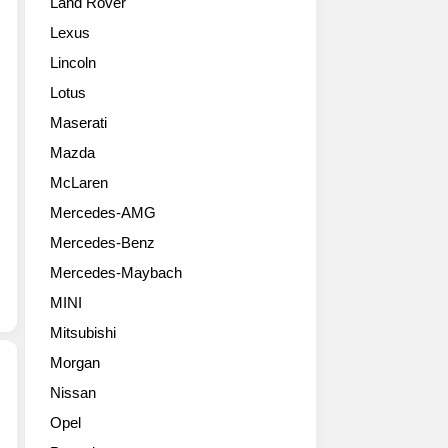
Land Rover
놓
실
다.
은
물
볼
Lexus
소
도
륨
Lincoln
형
스
모
SUV
타
델
Lotus
Q3
일
인
Maserati
의
리
스
고
시
Mazda
포
성
하
츠
McLaren
능
지
시
Mercedes-AMG
버
만
리
전
사
즈
Mercedes-Benz
입
진
의
Mercedes-Maybach
니
도
성
다.
상
공
MINI
개
당
과
Mitsubishi
인
히
최
적
많
Morgan
고
으
은
가
Nissan
론
공
인
곧
Opel
이
을
울
양
런
들