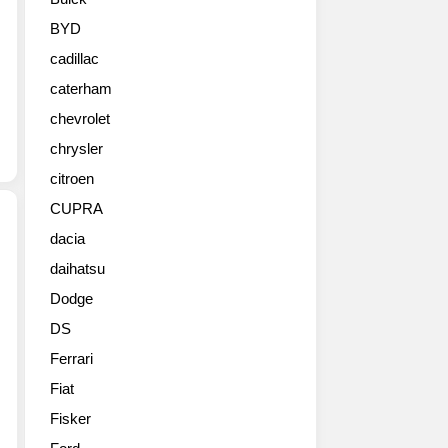
퍼
시
BYD
리
cadillac
즈
의
caterham
최
chevrolet
신
작
chrysler
으
citroen
로
CUPRA
650S
의
dacia
후
daihatsu
2017
계
아
자
Dodge
우
다.
DS
디
지
RS
난
Ferrari
3
3
Fiat
스
월
포
Fisker
에
트
등