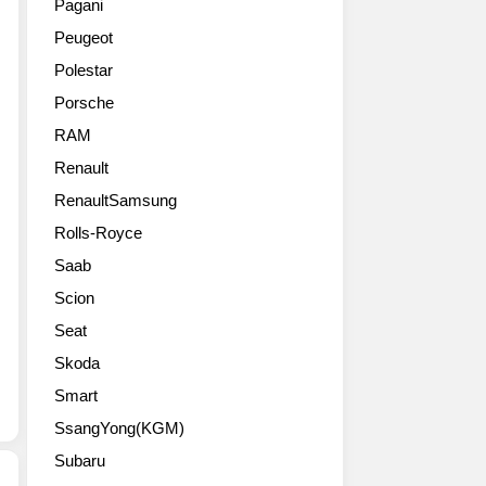
티
Pagani
산
형
이
메
Peugeot
되
태
는
이
어
의
듯
트
Polestar
아
모
합
시
Porsche
우
델
니
리
디
을
다.
RAM
즈
SUV
좋
이
의
Renault
라
아
런
중
인
RenaultSamsung
하
건
간
업
진
차
에
Rolls-Royce
의
않
의
서
Saab
핵
지
좋
브
심
만
고
랜
Scion
으
제
나
드
Seat
로
법
쁨
의
활
찾
을
Skoda
성
약
는
떠
공
Smart
할
이
나
을
아
SsangYong(KGM)
들
서
좌
우
이
다
우
Subaru
디
있
른
할