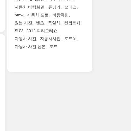
동
사
인
한
다.
은
하
자동차 바탕화면
튜닝카
모터쇼
진
의
기
4.8
수
는
bmw
자동차 포토
바탕화면
들
2017
대
초
치
계
+
아
도
원본 사진
벤츠
독일차
컨셉트카
면
이
기
제
우
남
100km/h
네
판
SUV
2012 파리모터쇼
네
디
다
까
요.
이
자동차 사진
자동차사진
포르쉐
바
RS5(AUDI
른
지
작
눈
모
자동차 사진 원본
포드
RS5)
데
가
은
에
터
고
요.
속
차
띄
2017
쇼
화
전
할
체
는
람
출
질
체
수
를
데
보
품
사
적
있
생
스
르
작
진
으
으
각
포
기
입
들
로
니
하
츠
니
니
정
스
도
면
주
우
다.
리
포
로
정
행
라
모
해
티
에
말
을
칸
두
봅
하
서
소
즐
퍼
원
니
면
만
름
길
포
본
다.
서
나
이
때
만
사
‘더
도
면
돋
는