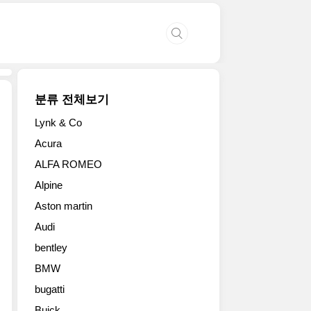
분류 전체보기
Lynk & Co
720S
Acura
는
ALFA ROMEO
맥
라
Alpine
렌
Aston martin
의
핵
Audi
심
bentley
모
델
BMW
인
bugatti
슈
Buick