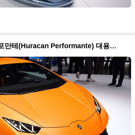
2017 람보르기니 우라칸 퍼포만테(Huracan Performante) 대용량 사진 + 2017 제네바 모터쇼 출품작