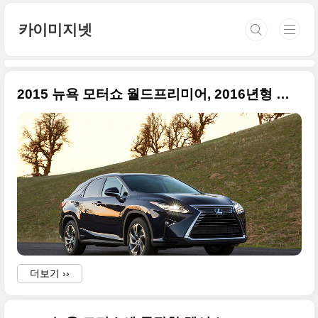
본문 바로가기
카이미지넷
2015 뉴욕 모터쇼 월드프리미어, 2016년형 렉서스 RX450h 특급 사진들만
더보기 ››