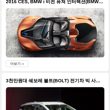
2016 CES, BMW i 비전 퓨쳐 인터랙션(BMW i Vision Future Interaction) 컨셉트
i
더보기 ››
i
3천만원대 쉐보레 볼트(BOLT) 전기차 빅 사이즈 사진들 + 2016 북미 오토쇼