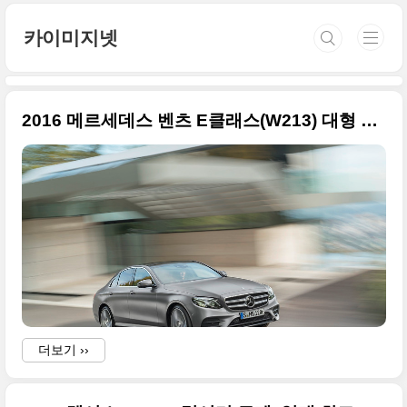
본문 바로가기
카이미지넷
2016 메르세데스 벤츠 E클래스(W213) 대형 사진 59장 투척
더보기 ››