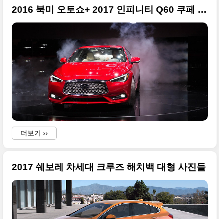
2016 북미 오토쇼+ 2017 인피니티 Q60 쿠페 대형 사진들
a
a
i
더보기 ››
i
r
2017 쉐보레 차세대 크루즈 해치백 대형 사진들