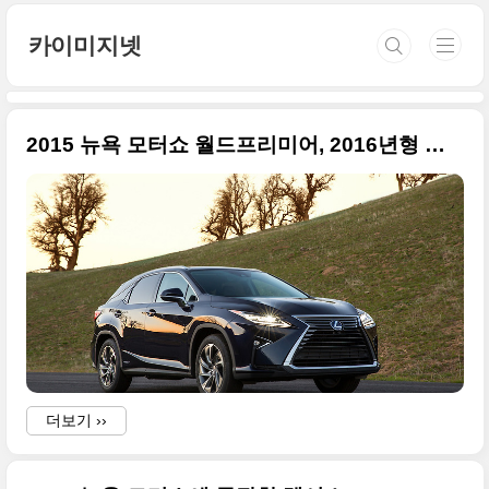
본문 바로가기
카이미지넷
2015 뉴욕 모터쇼 월드프리미어, 2016년형 렉서스 RX450h 특급 사진들만
더보기 ››