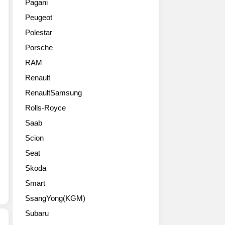
다.
Pagani
파
욕
를
우
Peugeot
로
오
통
선,
메
토
해
V6
Polestar
오
쇼
차
3.8
Porsche
줄
를
세
리
리
통
대
RAM
터
아
해
풀
트
Renault
(2017
2017
사
윈
Alfa
RenaultSamsung
년
이
터
Romeo
형
즈
보
Rolls-Royce
Giulia)
GT-
SUV
엔
Saab
라
R
를
진
인
을
예
의
Scion
업
공
고
출
Seat
멋
개
하
력
진
했
는
Skoda
을
사
다.
내
570
Smart
진
2007
비
마
들
SsangYong(KGM)
년
게
력
만
10
이
으
Subaru
올
월
터
로