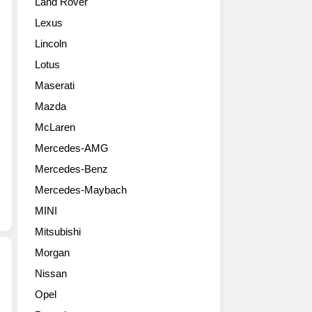
Land Rover
Nissan
내
화
GT-
비
를
Lexus
R)
게
거
Lincoln
신
이
듭
형
터
하
Lotus
북
를
고
Maserati
미
예
있
형
고
Mazda
는
대
하
데
McLaren
용
고
이
Mercedes-AMG
량
있
번
사
네
모
Mercedes-Benz
진
요
델
Mercedes-Maybach
들
링
의
입
컨
변
MINI
니
이
호
Mitsubishi
다.
2016
폭
닛
뉴
Morgan
은
산
욕
제
Nissan
이
모
법
2017
Opel
2016
터
크
알
뉴
쇼