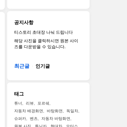
미
델
대
미
모
국
의
형
엄
음
공
변
윙
모
입
략
호
도
델
공지사항
니
의
폭
어
이
다.
신
은
가
티
티스토리 초대장 나눠 드립니다
2017
앞
호
제
인
타
해당 사진을 클릭하시면 원본 사이
쉐
뒤
탄
법
상
늄
즈를 다운받을 수 있습니다.
보
모
이
크
깊
배
레
습
유
다.
다.
기
아
이
력
우
높
시
베
제
최근글
하
인기글
선,
은
스
오
법
네
V6
차
템
세
많
요.
3.8
고
을
단
이
March
리
를
도
페
바
17,
터
고
입
태그
이
뀌
2016
트
려
한
스
었
,
윈
해
것
튜너
리뷰
포르쉐
리
는
Auburn
터
도
도
자동차 배경화면
바탕화면
독일차
프
데
Hills,
보
어
특
트
슈퍼카
벤츠
자동차 바탕화면
제
Mich.
엔
를
징
(2017
스
-
진
원본 사진
튜닝카
현대차
모터쇼
열