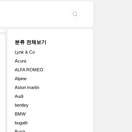
분류 전체보기
Lynk & Co
2017
Acura
년
ALFA ROMEO
형
닛
Alpine
산
Aston martin
GT-
R
Audi
대
bentley
형
사
BMW
진
bugatti
6
Buick