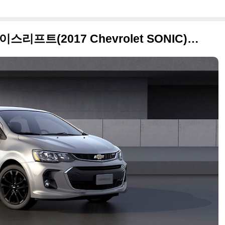
2017 쉐보레 아베오 세단 페이스리프트(2017 Chevrolet SONIC) 사진 원본들