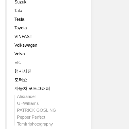
Suzuki
립
등
컨
20
니
장
셉
마
Tata
얼
다.
한
트
력
Tesla
굴
2016
후
(Lincoln
높
바
뉴
거
Navigator
Toyota
였
꾸
욕
의
Concept)
다.
VINFAST
고
모
매
를
마
파
터
Volkswagen
년
선
국
워
쇼
진
보
형
Volvo
업,
를
화
였
의
2017
Etc
통
를
다.
경
년
해
거
B
우
행사사진
형
정
듭
필
상
모터쇼
토
식
하
러
급
요
데
고
를
자동차 포토그래퍼
그
타
뷔
있
생
레
Alexander
86(2017
할
는
략
이
GFWilliams
Toyota
예
데
하
드
PATRICK GOSLING
86)
정
이
고
인
큰
Pepper Perfect
인
번
단
프
사
데
모
Tomirriphotography
초
리
진