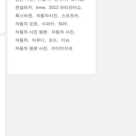
이
Chevrolet
타
Expanding
의
면
다.
컨셉트카
bmw
2012 파리모터쇼
SONIC)
일
Alfa
출
아
또
폭스바겐
자동차사진
스포츠카
사
은
Romeo’s
력
래
한
진
아
lineup
자동차 포토
수퍼카
SUV
을
쪽
액
원
니
beyond
570
에
티
자동차 사진 원본
자동차 사진
본
네
the
마
계
브
자동차
아우디
포드
이슈
들
요.
ultra-
력
단
사
입
자동차 원본 사진
카이미지넷
코
high
으
이
운
니
롤
performance
로
생
드
2017
다.
라
Giulia
20
기
기
쉐
이
비
Quadrifoglio,
마
도
술
보
전
슷
the
력
록
과
레
에
한
all-
높
설
액
아
비
앞
new
였
계
티
베
해
모
2017
다.
했
브
오
앞
습
Giulia
마
으
노
해
모
이
and
국
며
이
치
습
약
Giulia
형
실
즈
백
에
간
Ti
의
내
캔
페
많
실
models
경
엔
슬
이
은
망
will
우
30
레