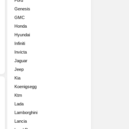
Ford
셉
형
Genesis
카
GT-
(Navigator
R
GMC
Concept),
을
Honda
2016
공
뉴
개
Hyundai
욕
했
Infiniti
오
다.
토
Invicta
2007
쇼
년
Jaguar
데
10
Jeep
뷔
월
한
등
Kia
모
장
Koenigsegg
델
한
입
후
Ktm
2017
니
거
Lada
닛
다.
의
산
차
Lamborghini
매
GT-
세
년
Lancia
R(2017
대
진