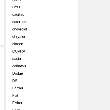
월
달
BYD
추
cadillac
가
분
caterham
입
chevrolet
니
다.
chrysler
닛
citroen
산
CUPRA
이
2016
dacia
뉴
daihatsu
2016
욕
링
오
Dodge
컨
토
DS
내
쇼
비
를
Ferrari
게
통
Fiat
이
해
터
Fisker
2017
컨
년