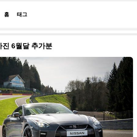
홈
태그
 사진 6월달 추가분