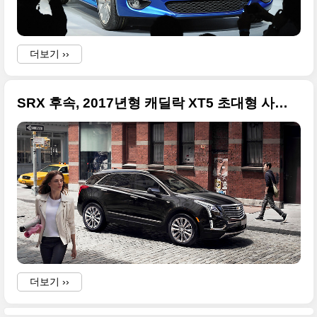
I
더보기 ››
i
SRX 후속, 2017년형 캐딜락 XT5 초대형 사진들
i
더보기 ››