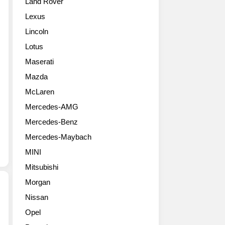
Land Rover
자
도
타
를
성
일
Lexus
위
공
살
Lincoln
해
적
겠
베
인
네
Lotus
스
행
요.
Maserati
트
보
The
셀
를
Mazda
2016
러
보
Nissan
McLaren
픽
이
TITAN
Mercedes-AMG
업
고
XD,
F-
있
which
Mercedes-Benz
150
습
made
Mercedes-Maybach
의
니
its
고
다.
world
MINI
성
오
debut
Mitsubishi
능
늘
at
버
소
Morgan
the
전
개
2015
Nissan
을
할
North
FCA(피
Opel
선
모
American
아
보
델