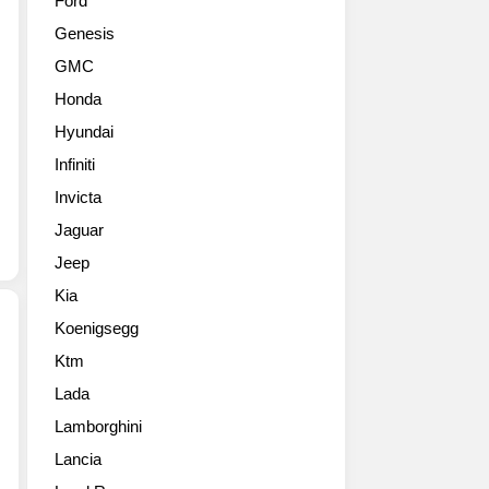
Ford
머
아
Genesis
스
쉽
탱
습
GMC
의
니
Honda
반
다.
응
가
Hyundai
이
분
Infiniti
좋
수
네
Invicta
스
요.
타
Jaguar
국
일?
Jeep
내
휠
뿐
타
Kia
만
이
Koenigsegg
아
어
니
만
Ktm
포
라
바
Lada
드
미
꿔
가
국
Lamborghini
줘
상
에
도
Lancia
남
서
스