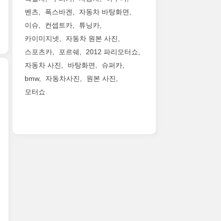
선
리
붕
무
주
벤츠
폭스바겐
자동차 바탕화면
일
드
을
게
행
이슈
컨셉트카
튜닝카
본
시
떼
를
을
메
장
어
카이미지넷
자동차 원본 사진
500
고
이
을
낸
파
려
스포츠카
포르쉐
2012 파리모터쇼
커
선
형
운
한
자동차 사진
바탕화면
슈퍼카
들
도
태
드
다
이
bmw
자동차사진
원본 사진
하
입
덜
면
앞
고
니
어
모터쇼
가
북
서
있
다.
냈
성
미
나
는
동
습
비
시
가
모
급
니
탁
장
는
델
모
다.
월
에
분
이
델
여
한
서
위
죠.
중
기
모
판
기
가
거
에
델
매
입
장
의
이
중
량
니
반
유
전
하
을
다.
가
일
V8
나
확
얼
운
하
자
가
대
마
것
게
연
될