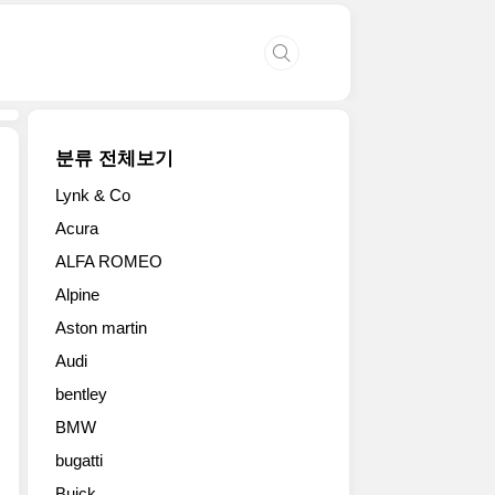
분류 전체보기
Lynk & Co
닛
Acura
산
ALFA ROMEO
의
인
Alpine
기
Aston martin
픽
업
Audi
타
bentley
이
탄
BMW
XD
bugatti
2016
Buick