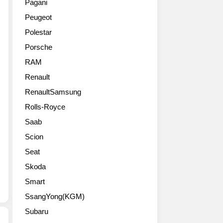
International
Pagani
트
였
은
Auto
Peugeot
크
습
신
Show
라
니
형
in
Polestar
이
다.
머
Detroit,
Porsche
슬
이
스
is
러)
전
탱
RAM
set
에
모
중
to
Renault
서
델
에
shake
점
RenaultSamsung
에
서
up
차
서
도
the
Rolls-Royce
알
도
고
highly
Saab
파
비
성
competitive
로
슷
능
full-
Scion
메
한
버
size
Seat
오
성
전
pickup
의
격
인
Skoda
segment
역
이
GT350
when
Smart
할
있
에
it
이
SsangYong(KGM)
었
R
goes
중
는
이
on
Subaru
요
데
하
sale