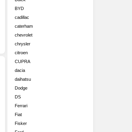
년
형
BYD
입
cadillac
니
다.
caterham
전
chevrolet
체
적
chrysler
으
citroen
로
CUPRA
휠
이
dacia
작
daihatsu
포
아
드
보
Dodge
가
이
DS
내
는
놓
느
Ferrari
은
낌
Fiat
6
이
세
Fisker
어
대
서