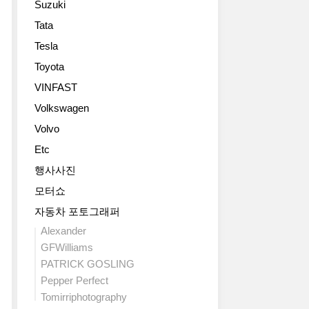
Suzuki
해
그
나
in
지
땐
더
the
Tata
쉐
는
SVT
붙
United
Tesla
보
시
의
은
States
레
점
꼬
모
Toyota
and
가
에
리
델
Canada
VINFAST
2016
서
표
입
beginning
년
4C
Volkswagen
가
니
in
형
스
달
다.
late
Volvo
볼
파
렸
기
2015
트
Etc
이
지
본
–
를
더
만
구
with
행사사진
2015
가
지
성
a
모터쇼
디
공
금
은
bold
트
개
은
GT350
자동차 포토그래퍼
all-
로
되
완
과
new
Alexander
이
었
전
같
design
GFWilliams
트
네
한
지
that
PATRICK GOSLING
모
요.
성
만
stakes
터
Pepper Perfect
2015
체
몇
out
쇼
디
로
Tomirriphotography
가
a
에