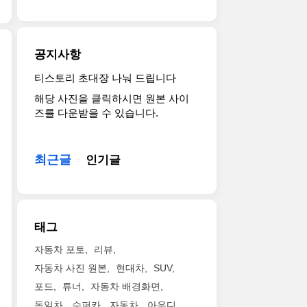
트
변
지
uniqu..
출
로
신
옵
품
이
했
션
했
트
네
을
공지사항
습
모
요.
기
니
터
최
본
티스토리 초대장 나눠 드립니다
확
다.
쇼
신
화
해당 사진을 클릭하시면 원본 사이
실
2
를
기
하
즈를 다운받을 수 있습니다.
히
세
통
본
고
친
대
해
형
무
환
로
첫
과
게
경
미
최근글
선
인기글
마
를
파
국
을
찬
살
워
에
보
가
짝
트
서
였
지
줄
레
플
는
로
였
태그
인
러
데
알
네
전
그
4C
로
요.
자동차 포토
리뷰
략
인
쿠
이
주
자동차 사진 원본
현대차
SUV
에
하
페
보
말
관
포드
튜너
자동차 배경화면
이
에
디
서
해
브
지
로
독일차
수퍼카
자동차
아우디
킷