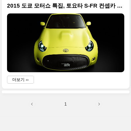
2015 도쿄 모터쇼 특집, 토요타 S-FR 컨셉카 대용량 사진들
더보기 ››
i
i
1
i