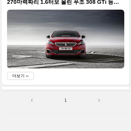
270마력짜리 1.6터보 올린 푸조 308 GTi 등장 + 굿우드 페스티벌
더보기 ››
1