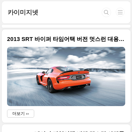
본문 바로가기
카이미지넷
2013 SRT 바이퍼 타임어택 버전 멋스런 대용량 사진들 추가컷
더보기 ››