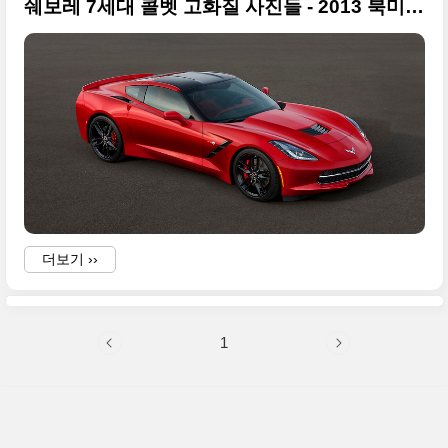
쉐보레 7세대 콜벳 고화질 사진들 - 2013 북미모터쇼
더보기 ››
-
1