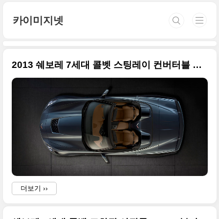
본문 바로가기
카이미지넷
2013 쉐보레 7세대 콜벳 스팅레이 컨버터블 고화질 사진들
더보기 ››