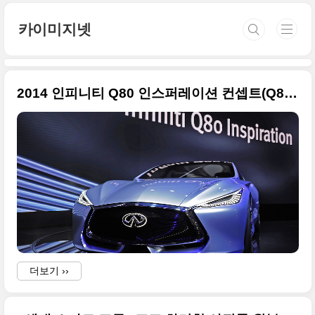
본문 바로가기
카이미지넷
2014 인피니티 Q80 인스퍼레이션 컨셉트(Q80 Inspiration) 화려한 모습들
더보기 ››