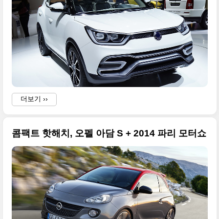
i
f
더보기 ››
I
콤팩트 핫해치, 오펠 아담 S + 2014 파리 모터쇼