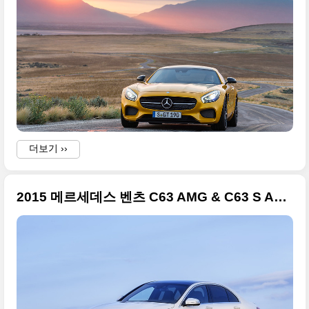
더보기 ››
t
2015 메르세데스 벤츠 C63 AMG & C63 S AMG 대형 사이즈 사진들만