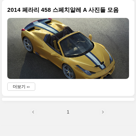
2014 페라리 458 스페치알레 A 사진들 모음
i
i
더보기 ››
1
i