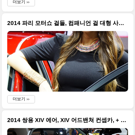
더보기 ››
2014 파리 모터쇼 걸들, 컴패니언 걸 대형 사진들
I
i
더보기 ››
2014 쌍용 XIV 에어, XIV 어드밴쳐 컨셉카, + 2014 파리 모터쇼