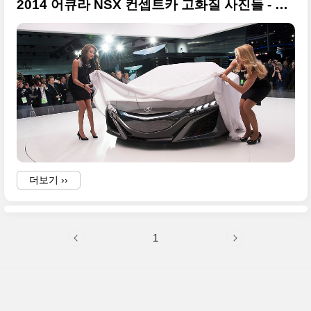
2014 어큐라 NSX 컨셉트카 고화질 사진들 - 2013 디트로이트모터쇼
더보기 ››
-
1