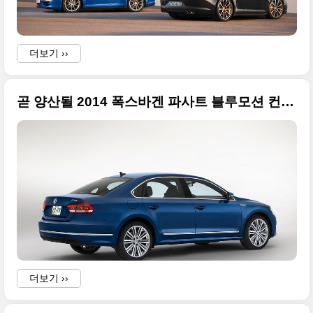
더보기 ››
곧 양산될 2014 폭스바겐 파사트 블루모션 컨셉카 빅사이즈 사진들
더보기 ››