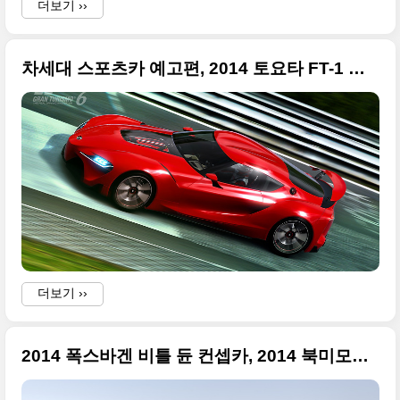
더보기 ››
차세대 스포츠카 예고편, 2014 토요타 FT-1 컨셉카 풀컷 이미지
i
더보기 ››
I
2014 폭스바겐 비틀 듄 컨셉카, 2014 북미모터쇼