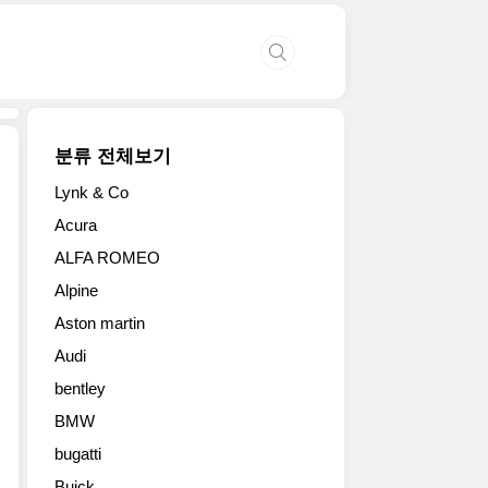
분류 전체보기
Lynk & Co
2013
Acura
BMW
ALFA ROMEO
3
시
Alpine
리
Aston martin
즈
그
Audi
란
bentley
투
리
BMW
스
bugatti
모
Buick