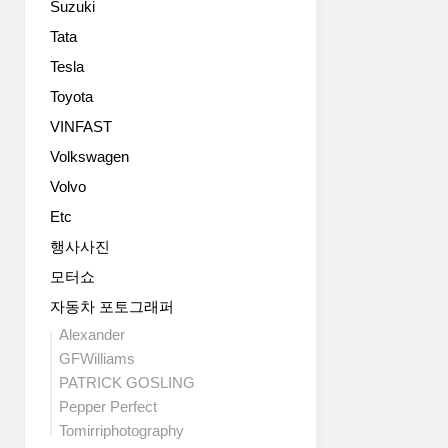
Suzuki
increase
in
Tata
space
Tesla
and
driving
Toyota
comfort.
VINFAST
The
Volkswagen
..
Volvo
Etc
행사사진
모터쇼
자동차 포토그래퍼
Alexander
GFWilliams
PATRICK GOSLING
Pepper Perfect
Tomirriphotography