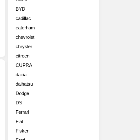
(BMW
3
BYD
Series
cadillac
Gran
Turismo)
caterham
실
chevrolet
내
원
chrysler
본
citroen
사
CUPRA
진
들
dacia
daihatsu
2013
BMW
Dodge
3
DS
시
리
Ferrari
즈
Fiat
그
란
Fisker
투