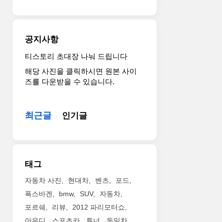
공지사항
티스토리 초대장 나눠 드립니다
해당 사진을 클릭하시면 원본 사이
즈를 다운받을 수 있습니다.
최근글
인기글
태그
자동차 사진
현대차
벤츠
포드
폭스바겐
bmw
SUV
자동차
포르쉐
리뷰
2012 파리모터쇼
아우디
스포츠카
튜너
독일차