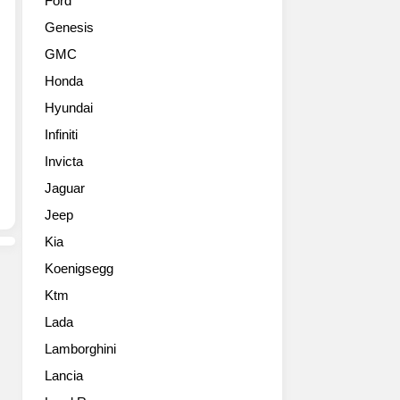
Ford
리
Genesis
스
모
GMC
(BMW
Honda
3
Series
Hyundai
Gran
Infiniti
Turismo)
원
Invicta
본
Jaguar
사
Jeep
진
들
Kia
The
Koenigsegg
new
BMW
Ktm
3
Lada
Series
Gran
Lamborghini
Turismo
Lancia
adds