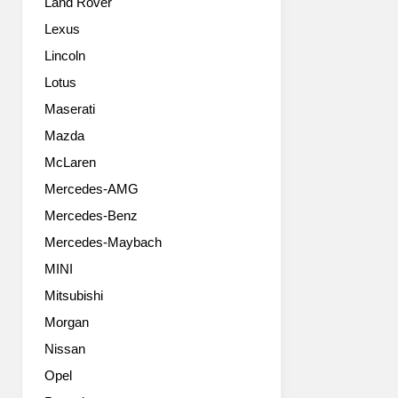
Land Rover
an
innovative
Lexus
new
Lincoln
concept
to
Lotus
the
Maserati
successful
BMW
Mazda
3
McLaren
Series
Mercedes-AMG
line-
up.
Mercedes-Benz
The
Mercedes-Maybach
third
body
MINI
variant
Mitsubishi
in
the
Morgan
current
Nissan
model
Opel
family
combines