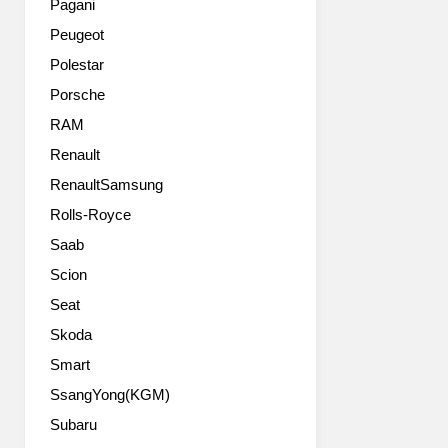
Pagani
the
Peugeot
Sedan’s
dynamic,
Polestar
sporting
Porsche
genes
with
RAM
the
Renault
practicality
RenaultSamsung
and
versatility
Rolls-Royce
of
Saab
the
Touring,
Scion
qualities
Seat
which
are
Skoda
backed
Smart
up
SsangYong(KGM)
by
a
Subaru
palpable