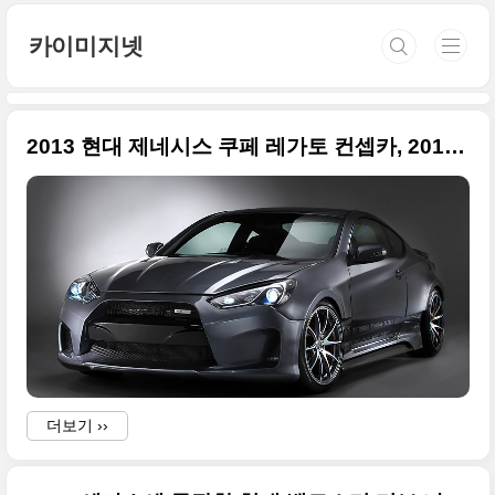
본문 바로가기
카이미지넷
2013 현대 제네시스 쿠페 레가토 컨셉카, 2013 세마쇼 출품작
더보기 ››